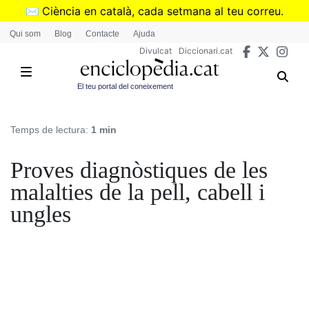
Vés
✉️
Ciència en català, cada setmana al teu correu.
al
➜
Subscriu-te al butlletí de Divulcat
.
Qui som
Blog
Contacte
Ajuda
contingut
Divulcat
Diccionari.cat
El teu portal del coneixement
Temps de lectura:
1 min
Proves diagnòstiques de les
malalties de la pell, cabell i
ungles