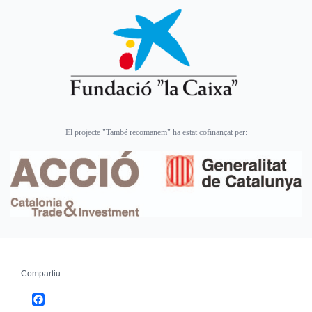
El projecte "També recomanem" ha estat cofinançat per:
Compartiu
Facebook