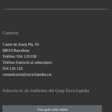
Contacte
Carrer de Josep Pla, 95
08019 Barcelona
Telèfon: 934 120 030
Telèfon d'atenció al subscriptor:
934 126 124
comunicacio@enciclopedia.cat
Subscriu-te als butlletins del Grup Enciclopèdia
Tria quin vols rebre