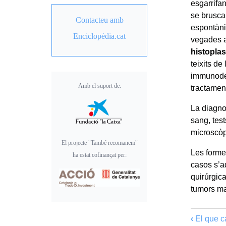
esgarrifa
se brusca
Contacteu amb
espontàni
Enciclopèdia.cat
vegades a
histopla
teixits d
immunodep
Amb el suport de:
tractamen
La diagno
sang, test
microscòp
El projecte "També recomanem"
Les forme
ha estat cofinançat per:
casos s’a
quirúrgica
tumors ma
‹
El que ca