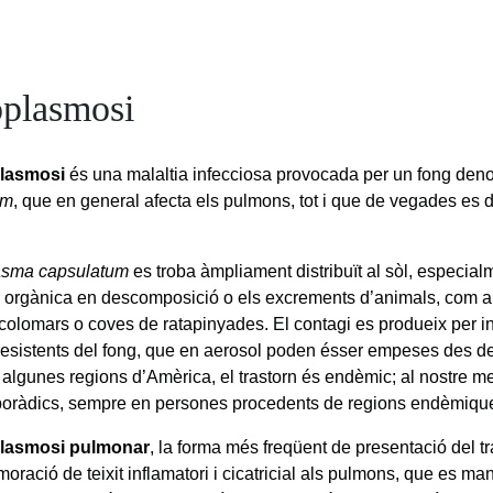
oplasmosi
plasmosi
és una malaltia infecciosa provocada per un fong de
um
, que en general afecta els pulmons, tot i que de vegades es 
asma capsulatum
es troba àmpliament distribuït al sòl, especia
a orgànica en descomposició o els excrements d’animals, com ar
 colomars o coves de ratapinyades. El contagi es produeix per i
resistents del fong, que en aerosol poden ésser empeses des de 
n algunes regions d’Amèrica, el trastorn és endèmic; al nostre m
oràdics, sempre en persones procedents de regions endèmiqu
plasmosi pulmonar
, la forma més freqüent de presentació del tr
oració de teixit inflamatori i cicatricial als pulmons, que es ma