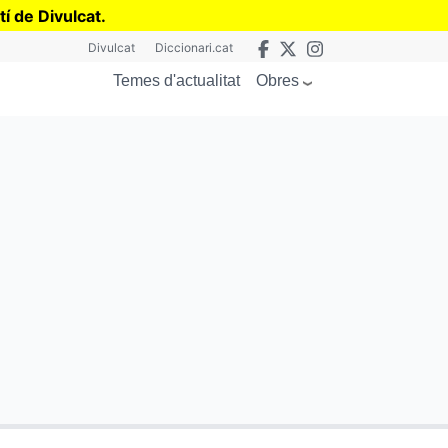
tí de Divulcat
.
Divulcat
Diccionari.cat
Obres
Temes d'actualitat