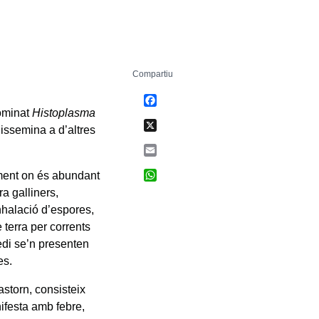
Compartiu
Facebook
nominat
Histoplasma
X
dissemina a d’altres
Email
WhatsApp
lment on és abundant
a galliners,
nhalació d’espores,
terra per corrents
edi se’n presenten
es.
astorn, consisteix
nifesta amb febre,