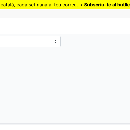
Vés
 català, cada setmana al teu correu.
➜
Subscriu-te al butlle
al
contingut