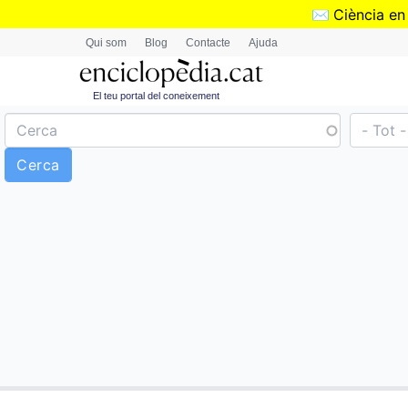
✉️
Ciència en
Qui som
Blog
Contacte
Ajuda
El teu portal del coneixement