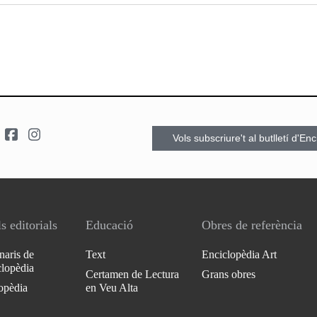
Vols subscriure't al butlletí d'En
s editorials
Educació
Obres de referència
naris de
Text
Enciclopèdia Art
clopèdia
Certamen de Lectura
Grans obres
opèdia
en Veu Alta