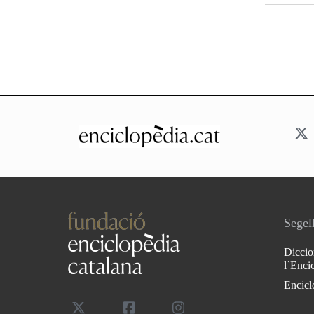
Segell
Diccio
l`Enci
Encicl