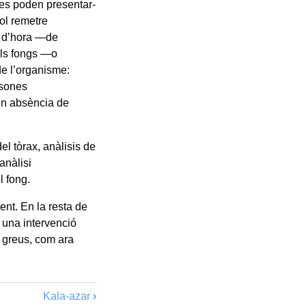
omes poden presentar-
ol remetre
o d’hora —de
els fongs —o
de l’organisme:
rsones
en absència de
l tòrax, anàlisis de
anàlisi
l fong.
nt. En la resta de
 una intervenció
s greus, com ara
Kala-azar
›