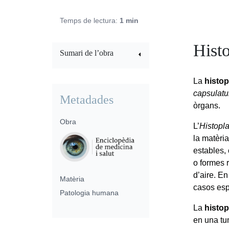
Temps de lectura:
1 min
Hist
Sumari de l’obra
La
histo
capsulat
Metadades
òrgans.
Obra
L’
Histopl
la matèri
estables,
o formes 
d’aire. E
Matèria
casos esp
Patologia humana
La
histo
en una tum