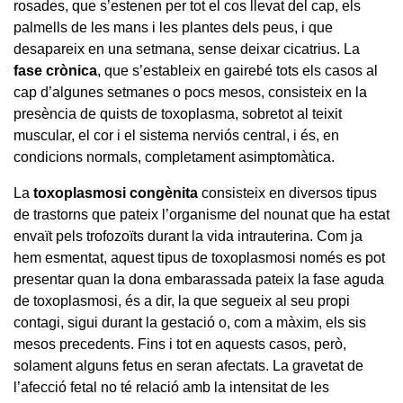
rosades, que s’estenen per tot el cos llevat del cap, els
palmells de les mans i les plantes dels peus, i que
desapareix en una setmana, sense deixar cicatrius. La
fase crònica
, que s’estableix en gairebé tots els casos al
cap d’algunes setmanes o pocs mesos, consisteix en la
presència de quists de toxoplasma, sobretot al teixit
muscular, el cor i el sistema nerviós central, i és, en
condicions normals, completament asimptomàtica.
La
toxoplasmosi congènita
consisteix en diversos tipus
de trastorns que pateix l’organisme del nounat que ha estat
envaït pels trofozoïts durant la vida intrauterina. Com ja
hem esmentat, aquest tipus de toxoplasmosi només es pot
presentar quan la dona embarassada pateix la fase aguda
de toxoplasmosi, és a dir, la que segueix al seu propi
contagi, sigui durant la gestació o, com a màxim, els sis
mesos precedents. Fins i tot en aquests casos, però,
solament alguns fetus en seran afectats. La gravetat de
l’afecció fetal no té relació amb la intensitat de les