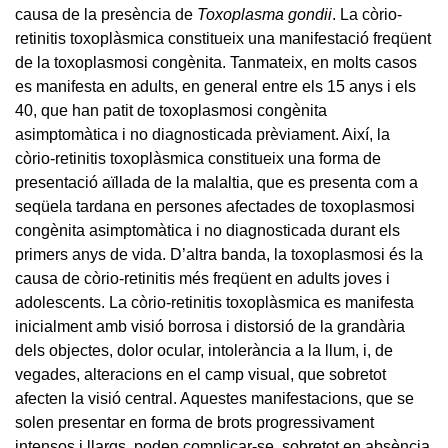
causa de la presència de
Toxoplasma gondii
. La còrio-
retinitis toxoplàsmica constitueix una manifestació freqüent
de la toxoplasmosi congènita. Tanmateix, en molts casos
es manifesta en adults, en general entre els 15 anys i els
40, que han patit de toxoplasmosi congènita
asimptomàtica i no diagnosticada prèviament. Així, la
còrio-retinitis toxoplàsmica constitueix una forma de
presentació aïllada de la malaltia, que es presenta com a
seqüela tardana en persones afectades de toxoplasmosi
congènita asimptomàtica i no diagnosticada durant els
primers anys de vida. D’altra banda, la toxoplasmosi és la
causa de còrio-retinitis més freqüent en adults joves i
adolescents. La còrio-retinitis toxoplàsmica es manifesta
inicialment amb visió borrosa i distorsió de la grandària
dels objectes, dolor ocular, intolerància a la llum, i, de
vegades, alteracions en el camp visual, que sobretot
afecten la visió central. Aquestes manifestacions, que se
solen presentar en forma de brots progressivament
intensos i llargs, poden complicar-se, sobretot en absència