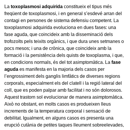
La
toxoplasmosi adquirida
constitueix el tipus més
freqüent de toxoplasmosi, i en general s’esdevé arran del
contagi en persones de sistema defensiu competent. La
toxoplasmosi adquirida evoluciona en dues fases: una
fase aguda, que coincideix amb la disseminació dels
trofozoïts pels teixits orgànics, i que dura unes setmanes o
pocs mesos; i una de crònica, que coincideix amb la
formació i la persistència dels quists de toxoplasma, i que,
en condicions normals, és del tot asimptomàtica. La
fase
aguda
es manifesta en la majoria dels casos per
l’engrossiment dels ganglis limfàtics de diverses regions
corporals, especialment els del clatell i la regió lateral del
coll, que es poden palpar amb facilitat i no són dolorosos.
Aquest trastorn sol evolucionar de manera asimptomàtica.
Això no obstant, en molts casos es produeixen lleus
increments de la temperatura corporal i sensació de
debilitat. Igualment, en alguns casos es presenta una
erupció cutània de petites taques lleument sobreelevades,