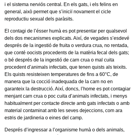
i el sistema nerviós central. En els gats, i els felins en
general, això permet que s’iniciï novament el cicle
reproductiu sexual dels paràsits.
El contagi de l’ésser humà es pot presentar per qualsevol
dels dos mecanismes explicats. Així, de vegades s’esdevé
després de la ingestió de fruita o verdura crua, no rentada,
que conté oocists procedents de la matèria fecal dels gats;
o bé després de la ingestió de carn crua o mal cuita
procedent d’animals infectats, que tenen quists als teixits.
Els quists resisteixen temperatures de fins a 60°C, de
manera que la cocció inadequada de la carn no en
garanteix la destrucció. Així, doncs, l’home es pot contagiar
menjant carn crua o poc cuita d’animals infectats, i menys
habitualment per contacte directe amb gats infectats o amb
material contaminat amb les seves dejeccions, com ara
estris de jardineria o eines del camp.
Després d’ingressar a l’organisme humà o dels animals,