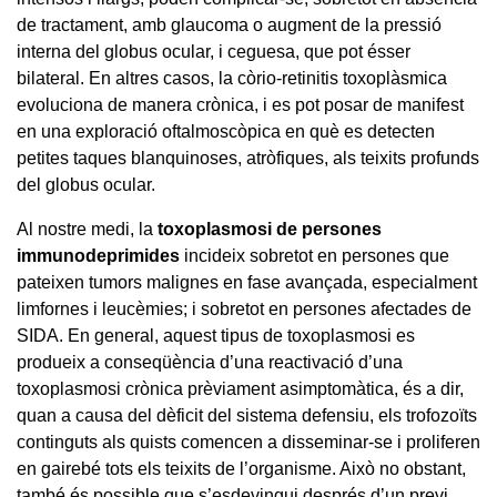
de tractament, amb glaucoma o augment de la pressió
interna del globus ocular, i ceguesa, que pot ésser
bilateral. En altres casos, la còrio-retinitis toxoplàsmica
evoluciona de manera crònica, i es pot posar de manifest
en una exploració oftalmoscòpica en què es detecten
petites taques blanquinoses, atròfiques, als teixits profunds
del globus ocular.
Al nostre medi, la
toxoplasmosi de persones
immunodeprimides
incideix sobretot en persones que
pateixen tumors malignes en fase avançada, especialment
limfornes i leucèmies; i sobretot en persones afectades de
SIDA. En general, aquest tipus de toxoplasmosi es
produeix a conseqüència d’una reactivació d’una
toxoplasmosi crònica prèviament asimptomàtica, és a dir,
quan a causa del dèficit del sistema defensiu, els trofozoïts
continguts als quists comencen a disseminar-se i proliferen
en gairebé tots els teixits de l’organisme. Això no obstant,
també és possible que s’esdevingui després d’un previ