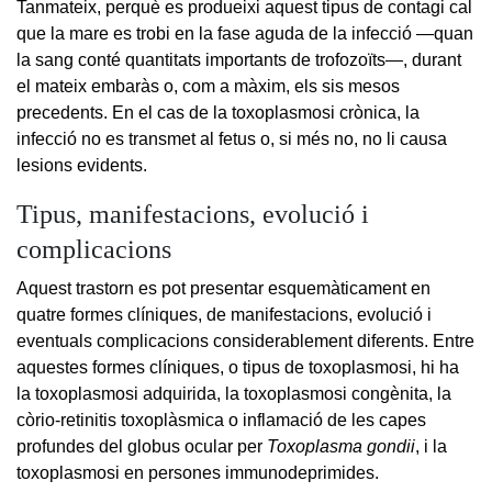
Tanmateix, perquè es produeixi aquest tipus de contagi cal
que la mare es trobi en la fase aguda de la infecció —quan
la sang conté quantitats importants de trofozoïts—, durant
el mateix embaràs o, com a màxim, els sis mesos
precedents. En el cas de la toxoplasmosi crònica, la
infecció no es transmet al fetus o, si més no, no li causa
lesions evidents.
Tipus, manifestacions, evolució i
complicacions
Aquest trastorn es pot presentar esquemàticament en
quatre formes clíniques, de manifestacions, evolució i
eventuals complicacions considerablement diferents. Entre
aquestes formes clíniques, o tipus de toxoplasmosi, hi ha
la toxoplasmosi adquirida, la toxoplasmosi congènita, la
còrio-retinitis toxoplàsmica o inflamació de les capes
profundes del globus ocular per
Toxoplasma gondii
, i la
toxoplasmosi en persones immunodeprimides.