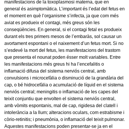
manifestacions de la toxoplasmosi materna, que en
general és asimptomàtica. L’important és l’edat del fetus en
el moment en què l’organisme s’infecta, ja que com més
aviat es produeix el contagi, més greus són les
conseqüències. En general, si el contagi fetal es produeix
durant els tres primers mesos de l’embaràs, sol causar un
avortament espontani o el naixement d’un fetus mort. Si no
s’esdevé la mort del fetus, les manifestacions del trastorn
que presenta el nounat poden ésser molt variables. Entre
les manifestacions més greus hi ha l’encefalitis o
inflamació difusa del sistema nerviós central, amb
convulsions i microcefàlia o disminució de la grandària del
cap, o bé hidrocefàlia o acumulació de líquid en el sistema
nerviós central; meningitis o inflamació de les capes del
teixit conjuntiu que envolten el sistema nerviós central,
amb vòmits espontanis, mal de cap, rigidesa del clatell i
intolerància a la llum; alteracions oculars, com estrabisme i
còrio-retinitis; i pneumònia, o inflamació del teixit pulmonar.
Aquestes manifestacions poden presentar-se ja en el