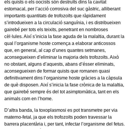
els quists o els oocists són destruïts dins la cavitat
estomacal, per l’acció corrosiva del suc gàstric, alliberant
importants quantitats de trofozoïts que ràpidament
s’introdueixen a la circulació sanguínia, i es distribueixen
gairebé per tots els teixits, penetrant en nombroses
cèl·lules. Així s’inicia la fase aguda de la malaltia, durant la
qual l’organisme hoste comença a elaborar anticossos
que, en general, al cap d’unes quantes setmanes,
aconsegueixen d’eliminar la majoria dels trofozoïts. Això
no obstant, alguns d’aquests, abans d’ésser eliminats,
aconsegueixen de formar quists que romanen quasi
definitivament dins l’organisme hoste gràcies a la càpsula
de què disposen. Així s’inicia la fase crònica de la malaltia,
que gairebé sempre és del tot asimptomàtica, tant en els
animals com en l’home.
D’altra banda, la toxoplasmosi es pot transmetre per via
materno-fetal, ja que els trofozoïts poden travessar la
barrera placentària i, per tant, infectar l’organisme del fetus.