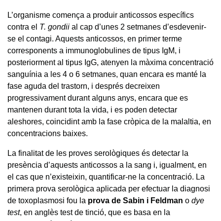
L’organisme comença a produir anticossos específics
contra el
T. gondii
al cap d’unes 2 setmanes d’esdevenir-
se el contagi. Aquests anticossos, en primer terme
corresponents a immunoglobulines de tipus IgM, i
posteriorment al tipus IgG, atenyen la màxima concentració
sanguínia a les 4 o 6 setmanes, quan encara es manté la
fase aguda del trastorn, i després decreixen
progressivament durant alguns anys, encara que es
mantenen durant tota la vida, i es poden detectar
aleshores, coincidint amb la fase cròpica de la malaltia, en
concentracions baixes.
La finalitat de les proves serològiques és detectar la
presència d’aquests anticossos a la sang i, igualment, en
el cas que n’existeixin, quantificar-ne la concentració. La
primera prova serològica aplicada per efectuar la diagnosi
de toxoplasmosi fou la
prova de Sabin i Feldman
o
dye
test
, en anglès test de tinció, que es basa en la