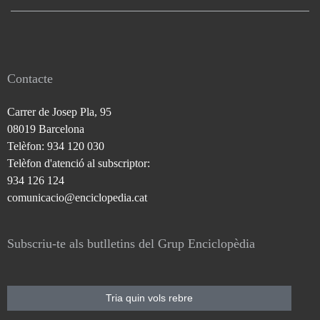
Contacte
Carrer de Josep Pla, 95
08019 Barcelona
Telèfon: 934 120 030
Telèfon d'atenció al subscriptor:
934 126 124
comunicacio@enciclopedia.cat
Subscriu-te als butlletins del Grup Enciclopèdia
Tria quin vols rebre