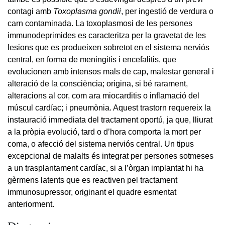
contagi amb
Toxoplasma gondii
, per ingestió de verdura o
carn contaminada. La toxoplasmosi de les persones
immunodeprimides es caracteritza per la gravetat de les
lesions que es produeixen sobretot en el sistema nerviós
central, en forma de meningitis i encefalitis, que
evolucionen amb intensos mals de cap, malestar general i
alteració de la consciència; origina, si bé rarament,
alteracions al cor, com ara miocarditis o inflamació del
múscul cardíac; i pneumònia. Aquest trastorn requereix la
instauració immediata del tractament oportú, ja que, lliurat
a la pròpia evolució, tard o d’hora comporta la mort per
coma, o afecció del sistema nerviós central. Un tipus
excepcional de malalts és integrat per persones sotmeses
a un trasplantament cardíac, si a l’òrgan implantat hi ha
gèrmens latents que es reactiven pel tractament
immunosupressor, originant el quadre esmentat
anteriorment.