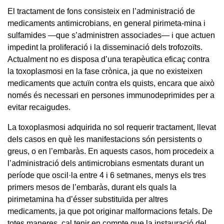
El tractament de fons consisteix en l’administració de
medicaments antimicrobians, en general pirimeta-mina i
sulfamides —que s’administren associades— i que actuen
impedint la proliferació i la disseminació dels trofozoïts.
Actualment no es disposa d’una terapèutica eficaç contra
la toxoplasmosi en la fase crònica, ja que no existeixen
medicaments que actuïn contra els quists, encara que això
només és necessari en persones immunodeprimides per a
evitar recaigudes.
La toxoplasmosi adquirida no sol requerir tractament, llevat
dels casos en què les manifestacions són persistents o
greus, o en l’embaràs. En aquests casos, hom procedeix a
l’administració dels antimicrobians esmentats durant un
període que oscil·la entre 4 i 6 setmanes, menys els tres
primers mesos de l’embaràs, durant els quals la
pirimetamina ha d’ésser substituïda per altres
medicaments, ja que pot originar malformacions fetals. De
totes maneres, cal tenir en compte que la instauració del