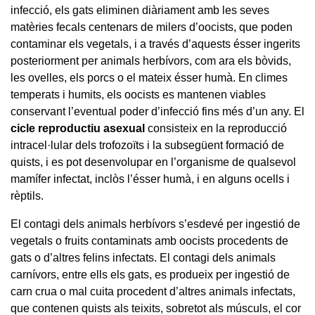
infecció, els gats eliminen diàriament amb les seves
matèries fecals centenars de milers d’oocists, que poden
contaminar els vegetals, i a través d’aquests ésser ingerits
posteriorment per animals herbívors, com ara els bòvids,
les ovelles, els porcs o el mateix ésser humà. En climes
temperats i humits, els oocists es mantenen viables
conservant l’eventual poder d’infecció fins més d’un any. El
cicle reproductiu asexual
consisteix en la reproducció
intracel·lular dels trofozoïts i la subsegüent formació de
quists, i es pot desenvolupar en l’organisme de qualsevol
mamífer infectat, inclòs l’ésser humà, i en alguns ocells i
rèptils.
El contagi dels animals herbívors s’esdevé per ingestió de
vegetals o fruits contaminats amb oocists procedents de
gats o d’altres felins infectats. El contagi dels animals
carnívors, entre ells els gats, es produeix per ingestió de
carn crua o mal cuita procedent d’altres animals infectats,
que contenen quists als teixits, sobretot als músculs, el cor