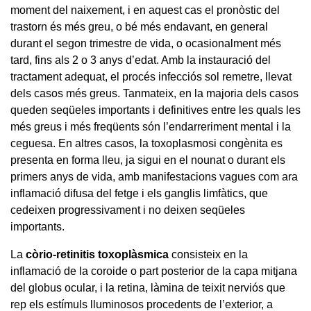
moment del naixement, i en aquest cas el pronòstic del
trastorn és més greu, o bé més endavant, en general
durant el segon trimestre de vida, o ocasionalment més
tard, fins als 2 o 3 anys d’edat. Amb la instauració del
tractament adequat, el procés infecciós sol remetre, llevat
dels casos més greus. Tanmateix, en la majoria dels casos
queden seqüeles importants i definitives entre les quals les
més greus i més freqüents són l’endarreriment mental i la
ceguesa. En altres casos, la toxoplasmosi congènita es
presenta en forma lleu, ja sigui en el nounat o durant els
primers anys de vida, amb manifestacions vagues com ara
inflamació difusa del fetge i els ganglis limfàtics, que
cedeixen progressivament i no deixen seqüeles
importants.
La
còrio-retinitis toxoplàsmica
consisteix en la
inflamació de la coroide o part posterior de la capa mitjana
del globus ocular, i la retina, làmina de teixit nerviós que
rep els estímuls lluminosos procedents de l’exterior, a