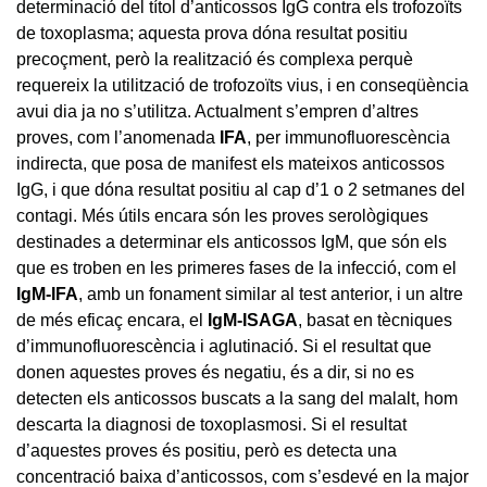
determinació del títol d’anticossos IgG contra els trofozoïts
de toxoplasma; aquesta prova dóna resultat positiu
precoçment, però la realització és complexa perquè
requereix la utilització de trofozoïts vius, i en conseqüència
avui dia ja no s’utilitza. Actualment s’empren d’altres
proves, com l’anomenada
IFA
, per immunofluorescència
indirecta, que posa de manifest els mateixos anticossos
IgG, i que dóna resultat positiu al cap d’1 o 2 setmanes del
contagi. Més útils encara són les proves serològiques
destinades a determinar els anticossos IgM, que són els
que es troben en les primeres fases de la infecció, com el
IgM-IFA
, amb un fonament similar al test anterior, i un altre
de més eficaç encara, el
IgM-ISAGA
, basat en tècniques
d’immunofluorescència i aglutinació. Si el resultat que
donen aquestes proves és negatiu, és a dir, si no es
detecten els anticossos buscats a la sang del malalt, hom
descarta la diagnosi de toxoplasmosi. Si el resultat
d’aquestes proves és positiu, però es detecta una
concentració baixa d’anticossos, com s’esdevé en la major