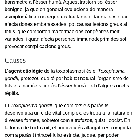
transmetre a l’ésser humà. Aquest trastorn sol ésser
benigne, ja que en general evoluciona de manera
asimptomàtica i no requereix tractament; tanmateix, quan
afecta dones embarassades, pot causar lesions greus al
fetus, que comporten malformacions congènites molt
variades, i quan afecta persones immunodeprimides sol
provocar complicacions greus.
Causes
L’
agent etiològic
de la toxoplasmosi és el
Toxoplasma
gondii
, protozou que té per hàbitat natural l’organisme de
tots els mamífers, inclòs l’ésser humà, i el d’alguns ocells i
rèptils.
El
Toxoplasma gondii
, que com tots els paràsits
desenvolupa un cicle vital complex, es troba a la natura en
diverses formes, sobretot com a trofozoït, quist i oocist. En
la forma de
trofozoït
, el protozou és allargat i es comporta
com a paràsit intracel·lular estricte, ja que, per poder