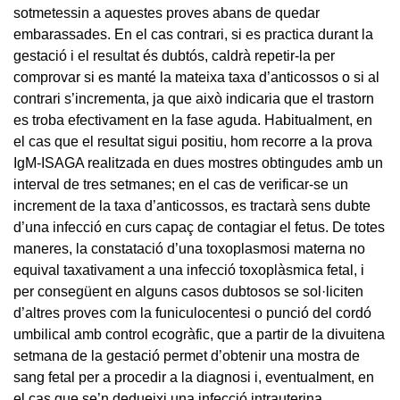
sotmetessin a aquestes proves abans de quedar
embarassades. En el cas contrari, si es practica durant la
gestació i el resultat és dubtós, caldrà repetir-la per
comprovar si es manté la mateixa taxa d’anticossos o si al
contrari s’incrementa, ja que això indicaria que el trastorn
es troba efectivament en la fase aguda. Habitualment, en
el cas que el resultat sigui positiu, hom recorre a la prova
IgM-ISAGA realitzada en dues mostres obtingudes amb un
interval de tres setmanes; en el cas de verificar-se un
increment de la taxa d’anticossos, es tractarà sens dubte
d’una infecció en curs capaç de contagiar el fetus. De totes
maneres, la constatació d’una toxoplasmosi materna no
equival taxativament a una infecció toxoplàsmica fetal, i
per consegüent en alguns casos dubtosos se sol·liciten
d’altres proves com la funiculocentesi o punció del cordó
umbilical amb control ecogràfic, que a partir de la divuitena
setmana de la gestació permet d’obtenir una mostra de
sang fetal per a procedir a la diagnosi i, eventualment, en
el cas que se’n dedueixi una infecció intrauterina,