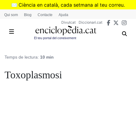
Vés
✉️
Ciència en català, cada setmana al teu correu.
al
➜
Subscriu-te al butlletí de Divulcat
.
Qui som
Blog
Contacte
Ajuda
contingut
Divulcat
Diccionari.cat
El teu portal del coneixement
Temps de lectura:
10 min
Toxoplasmosi