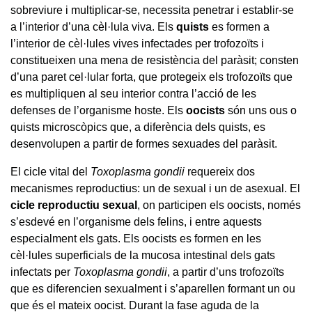
sobreviure i multiplicar-se, necessita penetrar i establir-se
a l’interior d’una cèl·lula viva. Els
quists
es formen a
l’interior de cèl·lules vives infectades per trofozoïts i
constitueixen una mena de resistència del paràsit; consten
d’una paret cel·lular forta, que protegeix els trofozoïts que
es multipliquen al seu interior contra l’acció de les
defenses de l’organisme hoste. Els
oocists
són uns ous o
quists microscòpics que, a diferència dels quists, es
desenvolupen a partir de formes sexuades del paràsit.
El cicle vital del
Toxoplasma gondii
requereix dos
mecanismes reproductius: un de sexual i un de asexual. El
cicle reproductiu sexual
, on participen els oocists, només
s’esdevé en l’organisme dels felins, i entre aquests
especialment els gats. Els oocists es formen en les
cèl·lules superficials de la mucosa intestinal dels gats
infectats per
Toxoplasma gondii
, a partir d’uns trofozoïts
que es diferencien sexualment i s’aparellen formant un ou
que és el mateix oocist. Durant la fase aguda de la