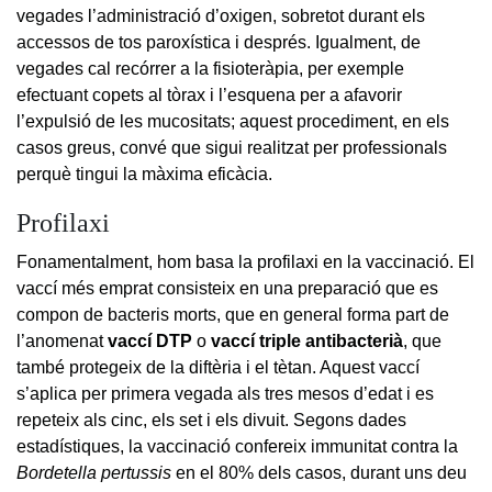
vegades l’administració d’oxigen, sobretot durant els
accessos de tos paroxística i després. Igualment, de
vegades cal recórrer a la fisioteràpia, per exemple
efectuant copets al tòrax i l’esquena per a afavorir
l’expulsió de les mucositats; aquest procediment, en els
casos greus, convé que sigui realitzat per professionals
perquè tingui la màxima eficàcia.
Profilaxi
Fonamentalment, hom basa la profilaxi en la vaccinació. El
vaccí més emprat consisteix en una preparació que es
compon de bacteris morts, que en general forma part de
l’anomenat
vaccí DTP
o
vaccí triple antibacterià
, que
també protegeix de la diftèria i el tètan. Aquest vaccí
s’aplica per primera vegada als tres mesos d’edat i es
repeteix als cinc, els set i els divuit. Segons dades
estadístiques, la vaccinació confereix immunitat contra la
Bordetella pertussis
en el 80% dels casos, durant uns deu