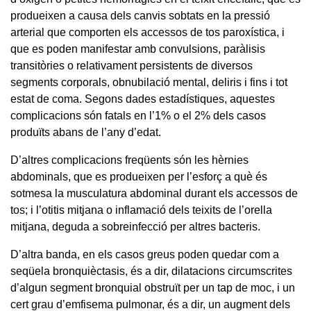
produeixen a causa dels canvis sobtats en la pressió
arterial que comporten els accessos de tos paroxística, i
que es poden manifestar amb convulsions, paràlisis
transitòries o relativament persistents de diversos
segments corporals, obnubilació mental, deliris i fins i tot
estat de coma. Segons dades estadístiques, aquestes
complicacions són fatals en l’1% o el 2% dels casos
produïts abans de l’any d’edat.
D’altres complicacions freqüents són les hèrnies
abdominals, que es produeixen per l’esforç a què és
sotmesa la musculatura abdominal durant els accessos de
tos; i l’otitis mitjana o inflamació dels teixits de l’orella
mitjana, deguda a sobreinfecció per altres bacteris.
D’altra banda, en els casos greus poden quedar com a
seqüela bronquièctasis, és a dir, dilatacions circumscrites
d’algun segment bronquial obstruït per un tap de moc, i un
cert grau d’emfisema pulmonar, és a dir, un augment dels