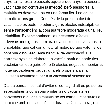
anys. En la resta, o passats aquests deu anys, la persona
vaccinada pot contreure la infecció, però aleshores la
malaltia es desenvolupa en una forma lleu i no causa
complicacions greus. Després de la primera dosi de
vaccinació es poden produir alguns efectes indesitjables
sense transcendència, com ara febre moderada o una Heu
irritabilitat. Excepcionalment, es presenten efectes
adversos més greus, com ara estat de xoc, convulsions, o
encefalitis, que cal comunicar al metge perquè valori si es
continua o no l’esquema habitual de vaccinació. Els
darrers anys s’ha elaborat un vaccí a partir de partícules
bacterianes, que gairebé no té efectes negatius importants,
i que probablement substituirà els propers anys la
utilitzada actualment per a la vaccinació sistemàtica.
D’altra banda, i per tal d’evitar el contagi d’altres persones,
especialment nodrissons o infants no vaccinats, és
convenient d’aïllar els malalts de tos ferina i impedir-los el
contacte amb nens, si més no durant la fase catarral, que