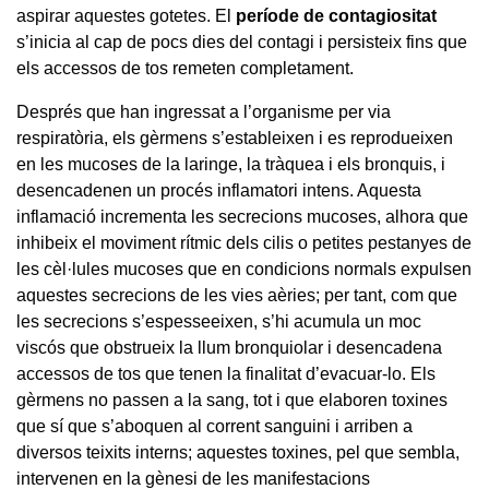
aspirar aquestes gotetes. El
període de contagiositat
s’inicia al cap de pocs dies del contagi i persisteix fins que
els accessos de tos remeten completament.
Després que han ingressat a l’organisme per via
respiratòria, els gèrmens s’estableixen i es reprodueixen
en les mucoses de la laringe, la tràquea i els bronquis, i
desencadenen un procés inflamatori intens. Aquesta
inflamació incrementa les secrecions mucoses, alhora que
inhibeix el moviment rítmic dels cilis o petites pestanyes de
les cèl·lules mucoses que en condicions normals expulsen
aquestes secrecions de les vies aèries; per tant, com que
les secrecions s’espesseeixen, s’hi acumula un moc
viscós que obstrueix la llum bronquiolar i desencadena
accessos de tos que tenen la finalitat d’evacuar-lo. Els
gèrmens no passen a la sang, tot i que elaboren toxines
que sí que s’aboquen al corrent sanguini i arriben a
diversos teixits interns; aquestes toxines, pel que sembla,
intervenen en la gènesi de les manifestacions