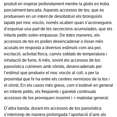
produït en inspirar profundament mentre la glotis es troba
parcialment tancada. Aquests accessos de tos, que es
produeixen en un intent de desobstruir els bronquíols
tapats per moc viscós, només acaben quan s’aconsegueix
d’expulsar una part de les secrecions acumulades, que els
infants petits solen empassar. De totes maneres, els
accessos de tos es poden desencadenar o ésser més
acusats en resposta a diversos estímuls com ara por,
excitació, activitat física, canvis sobtats de temperatura i
inhalació de fums. A més, sovint els accessos de tos
paroxística culminen amb vòmits, desencadenats per
l’estímul que produeix el moc viscós al coll, o per la
proximitat que hi ha entre els centres nerviosos de la tos i
el vòmit. En els casos més greus, com s’esdevé en general
en infants petits, els freqüents i gairebé continuats
accessos de tos provoquen insomni i = malestar general.
D’altra banda, durant els accessos de tos paroxística
s’interromp de manera prolongada l’aportació d’aire als