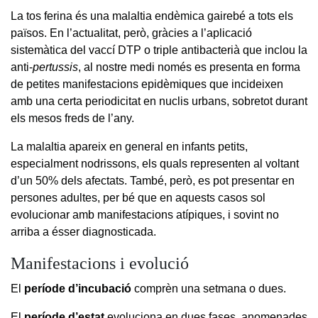
La tos ferina és una malaltia endèmica gairebé a tots els
països. En l’actualitat, però, gràcies a l’aplicació
sistemàtica del vaccí DTP o triple antibacterià que inclou la
anti-
pertussis
, al nostre medi només es presenta en forma
de petites manifestacions epidèmiques que incideixen
amb una certa periodicitat en nuclis urbans, sobretot durant
els mesos freds de l’any.
La malaltia apareix en general en infants petits,
especialment nodrissons, els quals representen al voltant
d’un 50% dels afectats. També, però, es pot presentar en
persones adultes, per bé que en aquests casos sol
evolucionar amb manifestacions atípiques, i sovint no
arriba a ésser diagnosticada.
Manifestacions i evolució
El
període d’incubació
comprèn una setmana o dues.
El
període d’estat
evoluciona en dues fases, anomenades