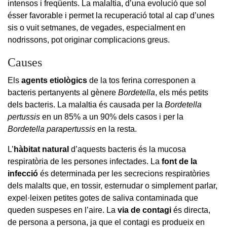
intensos i freqüents. La malaltia, d’una evolució que sol
ésser favorable i permet la recuperació total al cap d’unes
sis o vuit setmanes, de vegades, especialment en
nodrissons, pot originar complicacions greus.
Causes
Els
agents etiològics
de la tos ferina corresponen a
bacteris pertanyents al gènere
Bordetella
, els més petits
dels bacteris. La malaltia és causada per la
Bordetella
pertussis
en un 85% a un 90% dels casos i per la
Bordetella parapertussis
en la resta.
L’
hàbitat natural
d’aquests bacteris és la mucosa
respiratòria de les persones infectades. La
font de la
infecció
és determinada per les secrecions respiratòries
dels malalts que, en tossir, esternudar o simplement parlar,
expel·leixen petites gotes de saliva contaminada que
queden suspeses en l’aire. La
via de contagi
és directa,
de persona a persona, ja que el contagi es produeix en