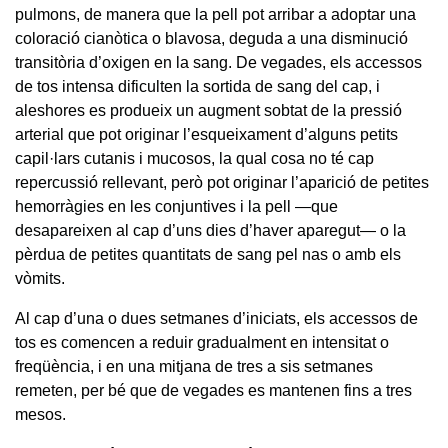
pulmons, de manera que la pell pot arribar a adoptar una
coloració cianòtica o blavosa, deguda a una disminució
transitòria d’oxigen en la sang. De vegades, els accessos
de tos intensa dificulten la sortida de sang del cap, i
aleshores es produeix un augment sobtat de la pressió
arterial que pot originar l’esqueixament d’alguns petits
capil·lars cutanis i mucosos, la qual cosa no té cap
repercussió rellevant, però pot originar l’aparició de petites
hemorràgies en les conjuntives i la pell —que
desapareixen al cap d’uns dies d’haver aparegut— o la
pèrdua de petites quantitats de sang pel nas o amb els
vòmits.
Al cap d’una o dues setmanes d’iniciats, els accessos de
tos es comencen a reduir gradualment en intensitat o
freqüència, i en una mitjana de tres a sis setmanes
remeten, per bé que de vegades es mantenen fins a tres
mesos.