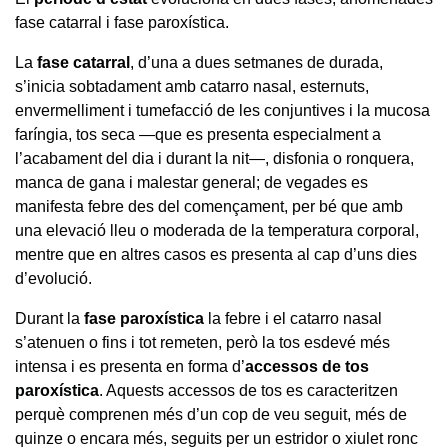
fase catarral i fase paroxística.
La
fase catarral
, d’una a dues setmanes de durada,
s’inicia sobtadament amb catarro nasal, esternuts,
envermelliment i tumefacció de les conjuntives i la mucosa
faríngia, tos seca —que es presenta especialment a
l’acabament del dia i durant la nit—, disfonia o ronquera,
manca de gana i malestar general; de vegades es
manifesta febre des del començament, per bé que amb
una elevació lleu o moderada de la temperatura corporal,
mentre que en altres casos es presenta al cap d’uns dies
d’evolució.
Durant la
fase paroxística
la febre i el catarro nasal
s’atenuen o fins i tot remeten, però la tos esdevé més
intensa i es presenta en forma d’
accessos de tos
paroxística
. Aquests accessos de tos es caracteritzen
perquè comprenen més d’un cop de veu seguit, més de
quinze o encara més, seguits per un estridor o xiulet ronc