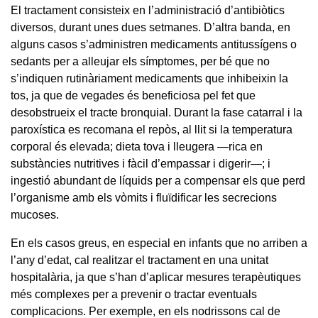
El tractament consisteix en l’administració d’antibiòtics
diversos, durant unes dues setmanes. D’altra banda, en
alguns casos s’administren medicaments antitussígens o
sedants per a alleujar els símptomes, per bé que no
s’indiquen rutinàriament medicaments que inhibeixin la
tos, ja que de vegades és beneficiosa pel fet que
desobstrueix el tracte bronquial. Durant la fase catarral i la
paroxística es recomana el repòs, al llit si la temperatura
corporal és elevada; dieta tova i lleugera —rica en
substàncies nutritives i fàcil d’empassar i digerir—; i
ingestió abundant de líquids per a compensar els que perd
l’organisme amb els vòmits i fluïdificar les secrecions
mucoses.
En els casos greus, en especial en infants que no arriben a
l’any d’edat, cal realitzar el tractament en una unitat
hospitalària, ja que s’han d’aplicar mesures terapèutiques
més complexes per a prevenir o tractar eventuals
complicacions. Per exemple, en els nodrissons cal de