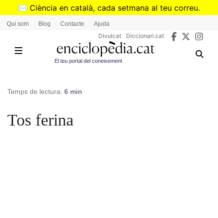
Vés
✉️
Ciència en català, cada setmana al teu correu.
al
➜
Subscriu-te al butlletí de Divulcat
.
Qui som
Blog
Contacte
Ajuda
contingut
Divulcat
Diccionari.cat
El teu portal del coneixement
Temps de lectura:
6 min
Tos ferina