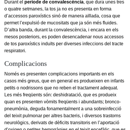
Durant el
període de convalescència
, que dura unes tres
o quatre setmanes, la tos ja no es presenta en forma
d’accessos paroxístics sinó de manera aïllada, cosa que
permet l’expulsió de mucositats que ja són més fluides.
D’altra banda, durant la convalescència, i encara en els
mesos posteriors, es poden desencadenar nous accessos
de tos paroxístics induïts per diverses infeccions del tracte
respiratori.
Complicacions
Només es presenten complicacions importants en els
casos més greus, que en general es produeixen en infants
petits o nodrissons que no reben el tractament adequat.
Les més freqüents són: deshidratació, que es produeix
quan es presenten vòmits freqüents i abundants; bronco-
pneumònia, deguda fonamentalment a una sobreinfecció
del teixit pulmonar per altres bacteris, i diversos trastorns
neurològics, derivats de dèficits transitoris en l’aportació
d’oxigen o petites hemorràgies en el teixit encefàlic, que es