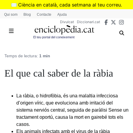
Vés
✉️
Ciència en català, cada setmana al teu correu.
al
➜
Subscriu-te al butlletí de Divulcat
.
Qui som
Blog
Contacte
Ajuda
contingut
Divulcat
Diccionari.cat
El teu portal del coneixement
Temps de lectura:
1 min
El que cal saber de la ràbia
La ràbia, o hidrofòbia, és una malaltia infecciosa
d’origen víric, que evoluciona amb irritació del
sistema nerviós central, seguida de paràlisi Sense un
tractament oportú, causa la mort en gairebé tots els
casos.
Els animals infectats amb el virus de la ràbia