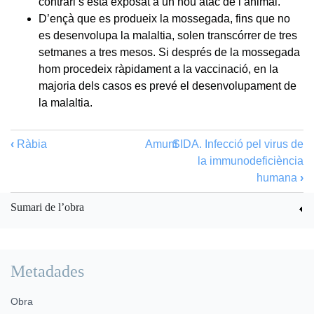
contrari s’està exposat a un nou atac de l’animal.
D’ençà que es produeix la mossegada, fins que no
es desenvolupa la malaltia, solen transcórrer de tres
setmanes a tres mesos. Si després de la mossegada
hom procedeix ràpidament a la vaccinació, en la
majoria dels casos es prevé el desenvolupament de
la malaltia.
‹
Ràbia
Amunt
SIDA. Infecció pel virus de
la immunodeficiència
humana
›
Sumari de l’obra
Metadades
Obra