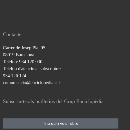
Contacte
Carrer de Josep Pla, 95
08019 Barcelona
Telèfon: 934 120 030
Telèfon d'atenció al subscriptor:
934 126 124
comunicacio@enciclopedia.cat
Subscriu-te als butlletins del Grup Enciclopèdia
Tria quin vols rebre