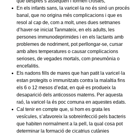
que després s’assequen i formen crostes,
En els infants sans, la varicel·la no és sinó un procés
banal, que no origina més complicacions i que es
resol al cap de, com a molt, unes dues setmanes
d’haver-se iniciat Tanmateix, en els adults, les
persones immunodeprimides i en els lactants amb
problemes de nodriment, pot perllongar-se, cursar
amb altes temperatures o causar complicacions
serioses, de vegades mortals, com pneumònia o
encefalitis.
Els nadons fills de mares que han patit la varicel·la
estan protegits o immunitzats contra la malaltia fins
els 6 o 12 mesos d’edat, en què es produeix la
desaparició dels anticossos materns. Per aquesta
raó, la varicel·la és poc comuna en aquestes edats.
Cal tenir en compte que, si hom es grata les
vesícules, s’afavoreix la sobreinfecció pels bacteris
que habiten normalment a la pell, la qual cosa pot
determinar la formació de cicatrius cutànies