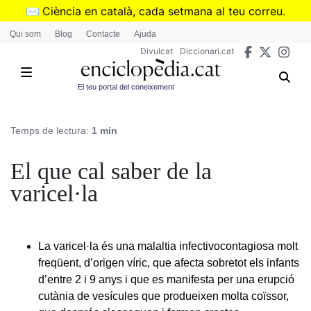
Vés
✉️
Ciència en català, cada setmana al teu correu.
al
➜
Subscriu-te al butlletí de Divulcat
.
Qui som
Blog
Contacte
Ajuda
contingut
Divulcat
Diccionari.cat
El teu portal del coneixement
Temps de lectura:
1 min
El que cal saber de la
varicel·la
La varicel·la és una malaltia infectivocontagiosa molt
freqüent, d’origen víric, que afecta sobretot els infants
d’entre 2 i 9 anys i que es manifesta per una erupció
cutània de vesícules que produeixen molta coïssor,