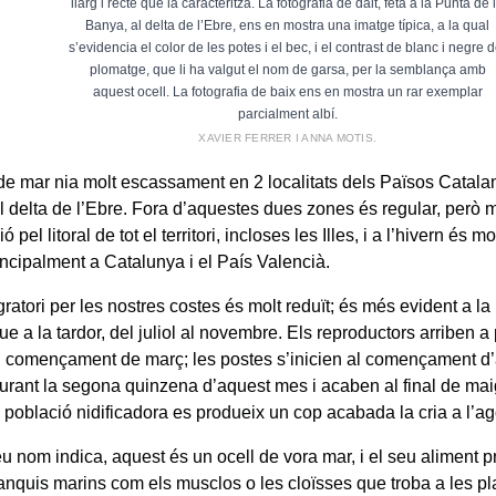
llarg i recte que la caracteritza. La fotografia de dalt, feta a la Punta de 
Banya, al delta de l’Ebre, ens en mostra una imatge típica, a la qual
s’evidencia el color de les potes i el bec, i el contrast de blanc i negre d
plomatge, que li ha valgut el nom de garsa, per la semblança amb
aquest ocell. La fotografia de baix ens en mostra un rar exemplar
parcialment albí.
XAVIER FERRER I ANNA MOTIS.
de mar nia molt escassament en 2 localitats dels Països Catalan
el delta de l’Ebre. Fora d’aquestes dues zones és regular, però
 pel litoral de tot el territori, incloses les Illes, i a l’hivern és mol
incipalment a Catalunya i el País Valencià.
ratori per les nostres costes és molt reduït; és més evident a l
ue a la tardor, del juliol al novembre. Els reproductors arriben a p
el començament de març; les postes s’inicien al començament d’a
rant la segona quinzena d’aquest mes i acaben al final de mai
 població nidificadora es produeix un cop acabada la cria a l’ag
u nom indica, aquest és un ocell de vora mar, i el seu aliment pr
ranquis marins com els musclos o les cloïsses que troba a les pl