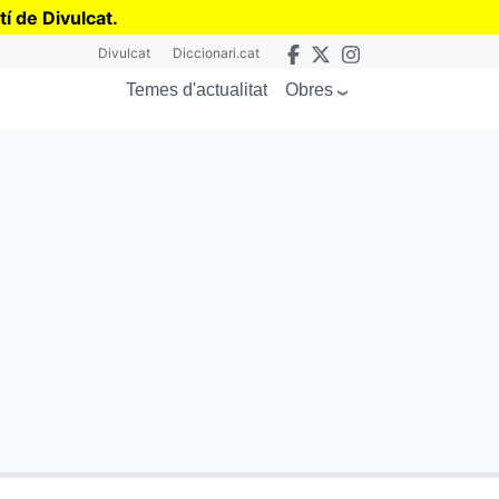
tí de Divulcat
.
Divulcat
Diccionari.cat
Obres
Temes d'actualitat