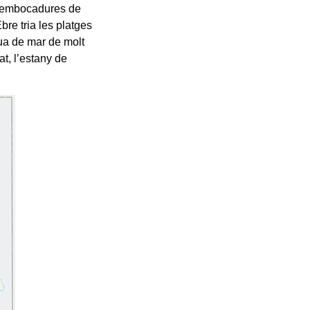
desembocadures de
Ebre tria les platges
gua de mar de molt
at, l’estany de