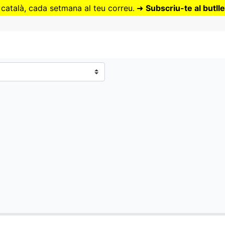
Vés
 català, cada setmana al teu correu.
➜
Subscriu-te al butlle
al
contingut