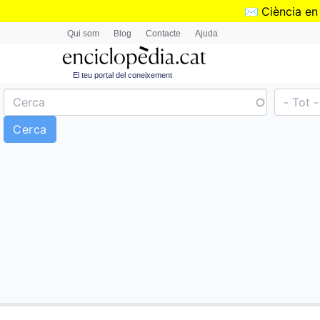
✉️
Ciència en
Qui som
Blog
Contacte
Ajuda
El teu portal del coneixement