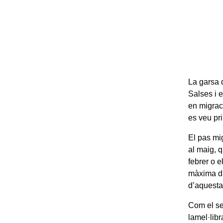
La garsa 
Salses i 
en migració
es veu pr
El pas mig
al maig, q
febrer o 
màxima du
d’aquesta
Com el se
lamel·lib