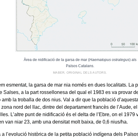
Àrea de nidificació de la garsa de mar (
Haematopus ostralegus
) als
Països Catalans.
MABER, ORIGINAL DELS AUTORS.
m esmentat, la garsa de mar nia només en dues localitats. La p
e Salses, a la part rossellonesa del qual el 1983 es va provar d
ó amb la troballa de dos nius. Val a dir que la població d’aquest
a zona nord del llac, dintre del departament francès de l’Aude, e
lles. L’altre punt de nidificació és el delta de l’Ebre, on el 1979
en van niar 23, amb una densitat molt baixa, de 0,6 nius/ha.
 a l’evolució històrica de la petita població indígena dels Païs