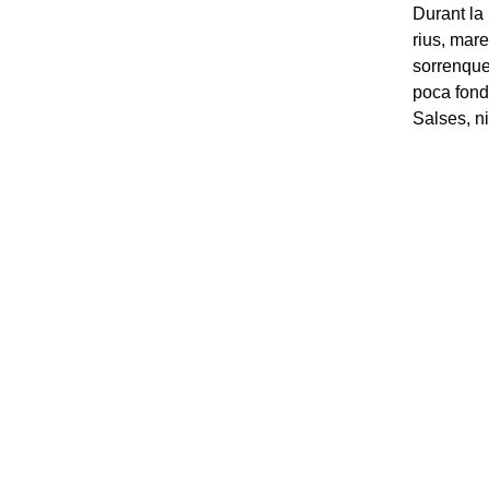
Durant la
rius, mare
sorrenque
poca fondà
Salses, ni