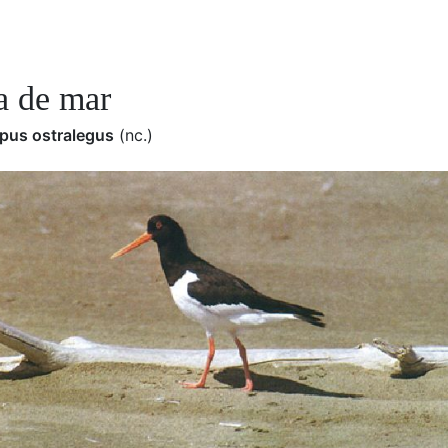
a de mar
pus ostralegus
(nc.)