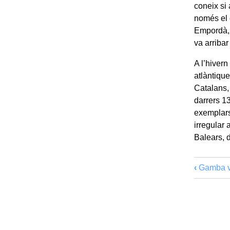
coneix si 
només el c
Empordà, 
va arribar 
A l’hivern
atlàntique
Catalans,
darrers 1
exemplars
irregular 
Balears, 
‹
Gamba v