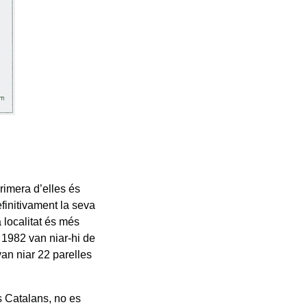
rimera d’elles és
efinitivament la seva
a localitat és més
l 1982 van niar-hi de
 van niar 22 parelles
os Catalans, no es