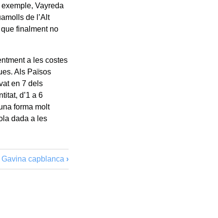
per exemple, Vayreda
uamolls de l’Alt
 que finalment no
rentment a les costes
ques. Als Països
vat en 7 dels
itat, d’1 a 6
una forma molt
sola dada a les
Gavina capblanca
›