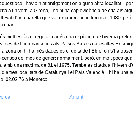
aquest ocell havia niat antigament en alguna altra localitat i, 
ita a l’hivern, a Girona, i no hi ha cap evidència de cria als aig
llevat d’una parella que va romandre-hi un temps el 1980, però
a criar.
 és molt escàs i irregular, car és una espècie que hiverna prefe
s, des de Dinamarca fins als Països Baixos i a les illes Britàni
 la zona on hi ha més dades és el delta de l’Ebre, on s’ha obser
3 censos del mes de gener; normalment, però, en molt poca quant
, amb una màxima de 31 el 1975. També és citada a l’hivern d’
a d’altres localitats de Catalunya i el País Valencià, i hi ha una 
del 02.02.76 a Menorca.
erda
Amunt