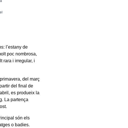
la
el
s: l’estany de
 molt poc nombrosa,
t rara i irregular, i
a primavera, del març
artir del final de
bril, es produeix la
g. La partença
ost.
incipal són els
atges o badies.