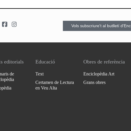
Vols subscriure't al butlletí d'En
s editorials
Educació
Obres de referència
naris de
Text
Enciclopèdia Art
clopèdia
Certamen de Lectura
Grans obres
opèdia
en Veu Alta