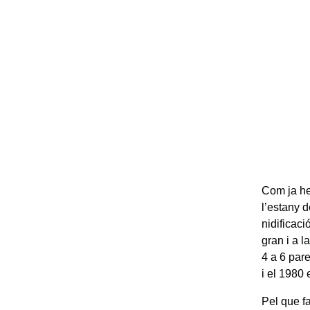
Com ja he
l’estany d
nidificaci
gran i a l
4 a 6 pare
i el 1980 
Pel que fa