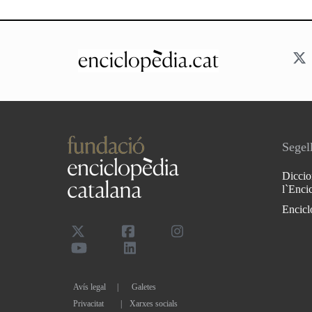
Segell
Diccio
l`Enci
Encicl
Avís legal
Galetes
Privacitat
|
Xarxes socials