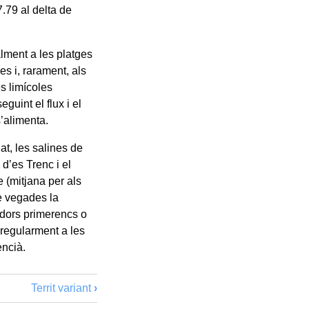
7.79 al delta de
palment a les platges
s i, rarament, als
s limícoles
uint el flux i el
s’alimenta.
at, les salines de
 d’es Trenc i el
 (mitjana per als
e vegades la
adors primerencs o
 regularment a les
encià.
Territ variant
›