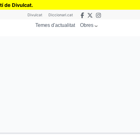
tí de Divulcat
.
Divulcat
Diccionari.cat
Obres
Temes d'actualitat