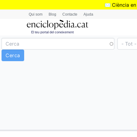
✉️
Ciència en
Qui som
Blog
Contacte
Ajuda
El teu portal del coneixement