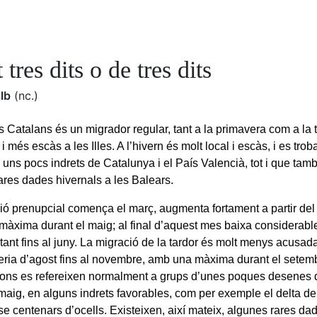
t tres dits o de tres dits
alb
(nc.)
 Catalans és un migrador regular, tant a la primavera com a la ta
 i més escàs a les Illes. A l’hivern és molt local i escàs, i es tro
uns pocs indrets de Catalunya i el País Valencià, tot i que tam
ares dades hivernals a les Balears.
ó prenupcial comença el març, augmenta fortament a partir del fi
 màxima durant el maig; al final d’aquest mes baixa considerab
tant fins al juny. La migració de la tardor és molt menys acusad
reria d’agost fins al novembre, amb una màxima durant el setembr
ons es refereixen normalment a grups d’unes poques desenes d
 maig, en alguns indrets favorables, com per exemple el delta de
se centenars d’ocells. Existeixen, així mateix, algunes rares da