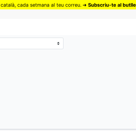
Vés
 català, cada setmana al teu correu.
➜
Subscriu-te al butlle
al
contingut