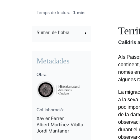
Temps de lectura:
1 min
Terri
Sumari de l’obra
Calidris 
Als Països
Metadades
continent,
només en 
Obra
algunes r
La migraci
a la seva
poc impor
Col·laboració:
de la dar
Xavier Ferrer
observaci
Albert Martínez Vilalta
durant el
Jordi Muntaner
observar-