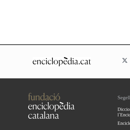
Segell
Diccio
l`Enci
Encicl