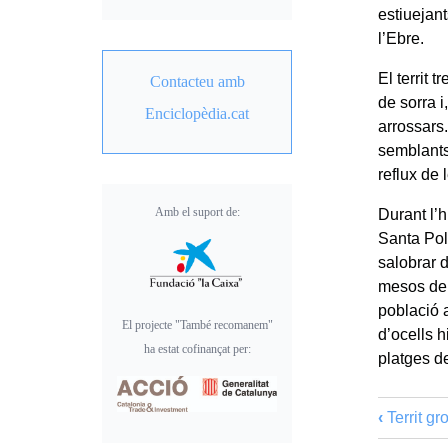
estiuejant
l’Ebre.
El territ 
Contacteu amb
de sorra 
Enciclopèdia.cat
arrossars
semblants
reflux de 
Amb el suport de:
Durant l’h
Santa Pola
salobrar 
mesos de 
població 
El projecte "També recomanem"
d’ocells 
ha estat cofinançat per:
platges de
‹
Territ gr