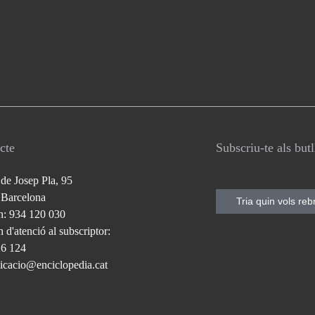
cte
Subscriu-te als but
 de Josep Pla, 95
 Barcelona
Tria quin vols reb
n: 934 120 030
 d'atenció al subscriptor:
26 124
cacio@enciclopedia.cat