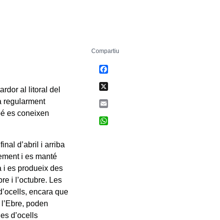
Compartiu
Facebook
X
rdor al litoral del
ba regularment
Email
bé es coneixen
WhatsApp
nal d’abril i arriba
lement i es manté
a i es produeix des
e i l’octubre. Les
’ocells, encara que
 l’Ebre, poden
des d’ocells