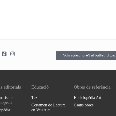
Vols subscriure't al butlletí d'En
s editorials
Educació
Obres de referència
naris de
Text
Enciclopèdia Art
clopèdia
Certamen de Lectura
Grans obres
opèdia
en Veu Alta