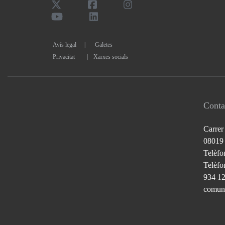
Avís legal
Galetes
Privacitat
|
Xarxes socials
Conta
Carrer
08019
Telèfo
Telèfon
934 1
comuni