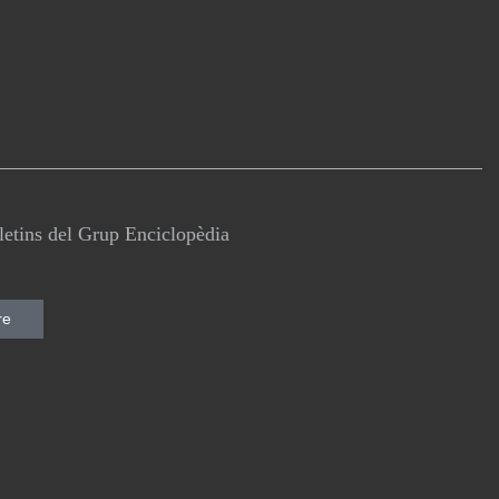
lletins del Grup Enciclopèdia
re