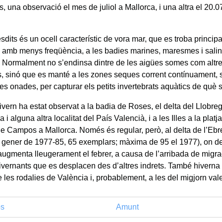
s, una observació el mes de juliol a Mallorca, i una altra el 20.0
tresdits és un ocell característic de vora mar, que es troba princi
i, amb menys freqüència, a les badies marines, maresmes i saline
. Normalment no s’endinsa dintre de les aigües somes com altre
, sinó que es manté a les zones seques corrent contínuament, seg
les onades, per capturar els petits invertebrats aquàtics de què 
ivern ha estat observat a la badia de Roses, el delta del Llobreg
 i alguna altra localitat del País Valencià, i a les Illes a la platja
de Campos a Mallorca. Només és regular, però, al delta de l’Ebre
gener de 1977-85, 65 exemplars; màxima de 95 el 1977), on d
augmenta lleugerament el febrer, a causa de l’arribada de migr
hivernants que es desplacen des d’altres indrets. També hiverna
 les rodalies de València i, probablement, a les del migjorn val
os
Amunt