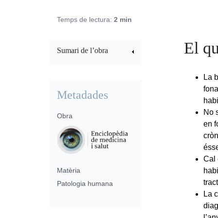
Temps de lectura:
2 min
El qu
Sumari de l’obra
La b
fona
Metadades
habi
No s
Obra
en f
cròn
ésse
Cal 
Matèria
habi
trac
Patologia humana
La c
diag
l’an