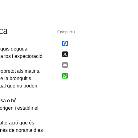
ca
Compartiu
Facebook
onquis deguda
X
a tos i expectoració
Email
obretot als matins,
WhatsApp
e la bronquitis
tual que no poden
osa o bé
rigen i establir el
alteració que és
 més de noranta dies