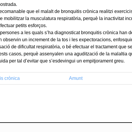
ostrada.
ecomanable que el malalt de bronquitis crònica realitzi exercici
de mobilitzar la musculatura respiratòria, perquè la inactivitat i
fectuar petits esforços.
persones a les quals s’ha diagnosticat bronquitis crònica han d
 observin un increment de la tos i les expectoracions, enfosqui
ació de dificultat respiratòria, o bé efectuar el tractament que se
sts casos, perquè assenyalen una agudització de la malaltia qu
ida per tal d’evitar que s’esdevingui un empitjorament greu.
is crònica
Amunt