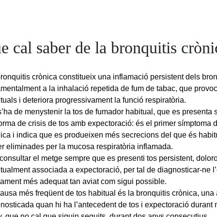
e cal saber de la bronquitis cròni
ronquitis crònica constitueix una inflamació persistent dels br
mentalment a la inhalació repetida de fum de tabac, que provoc
tuals i deteriora progressivament la funció respiratòria.
’ha de menystenir la tos de fumador habitual, que es presenta s
orma de crisis de tos amb expectoració: és el primer símptoma d
ica i indica que es produeixen més secrecions del que és habi
r eliminades per la mucosa respiratòria inflamada.
consultar el metge sempre que es presenti tos persistent, dolor
tualment associada a expectoració, per tal de diagnosticar-ne l’o
tament més adequat tan aviat com sigui possible.
ausa més freqüent de tos habitual és la bronquitis crònica, una 
nosticada quan hi ha l’antecedent de tos i expectoració durant
y, que no cal que siguin seguits, durant dos anys consecutius.