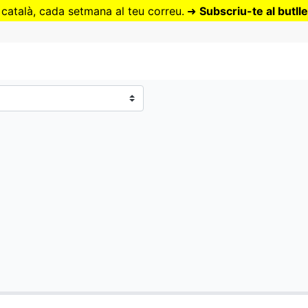
Vés
 català, cada setmana al teu correu.
➜
Subscriu-te al butlle
al
contingut