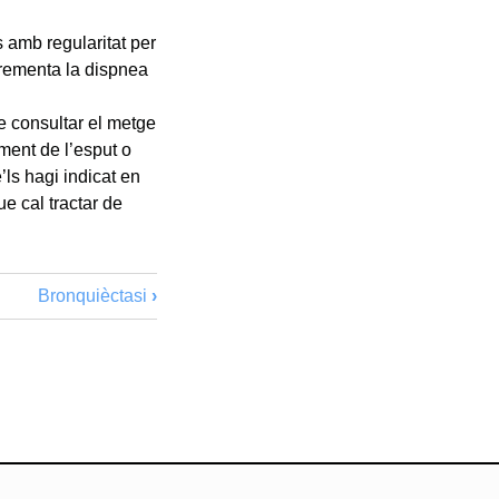
s amb regularitat per
ncrementa la dispnea
e consultar el metge
ment de l’esput o
’ls hagi indicat en
e cal tractar de
Bronquièctasi
›