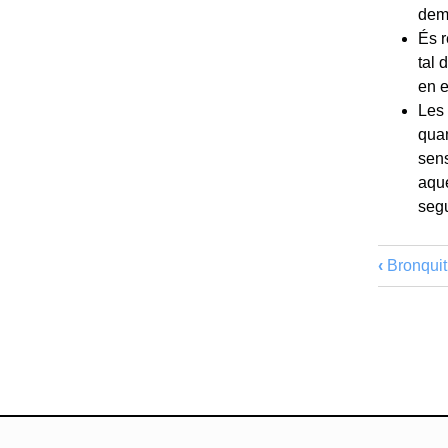
dem
És r
tal 
en e
Les 
quan
sens
aque
segu
‹
Bronquit