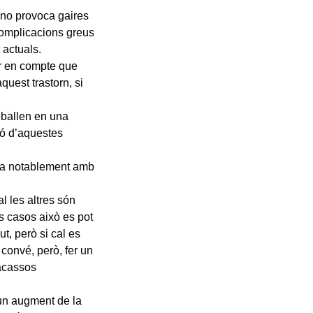
a no provoca gaires
 complicacions greus
 actuals.
ir en compte que
uest trastorn, si
eballen en una
ió d’aquestes
lora notablement amb
l les altres són
s casos això es pot
t, però si cal es
 convé, però, fer un
racassos
un augment de la