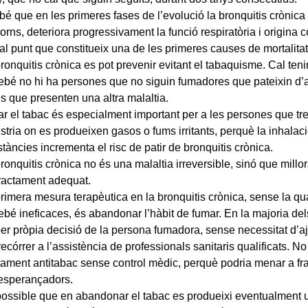
bé que en les primeres fases de l’evolució la bronquitis crònic
torns, deteriora progressivament la funció respiratòria i origina
 al punt que constitueix una de les primeres causes de mortalitat
ronquitis crònica es pot prevenir evitant el tabaquisme. Cal ten
ebé no hi ha persones que no siguin fumadores que pateixin d’aq
s que presenten una altra malaltia.
ar el tabac és especialment important per a les persones que tr
stria on es produeixen gasos o fums irritants, perquè la inhalac
tàncies incrementa el risc de patir de bronquitis crònica.
ronquitis crònica no és una malaltia irreversible, sinó que mil
ractament adequat.
rimera mesura terapèutica en la bronquitis crònica, sense la qua
ebé ineficaces, és abandonar l’hàbit de fumar. En la majoria del
per pròpia decisió de la persona fumadora, sense necessitat d’aju
recórrer a l’assistència de professionals sanitaris qualificats. No
tament antitabac sense control mèdic, perquè podria menar a f
esperançadors.
ossible que en abandonar el tabac es produeixi eventualment 