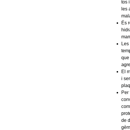
tos 
les 
mala
És 
hidr
mane
Les
temp
que 
agre
El m
i se
plaq
Per 
conv
com
prot
de d
gèrm