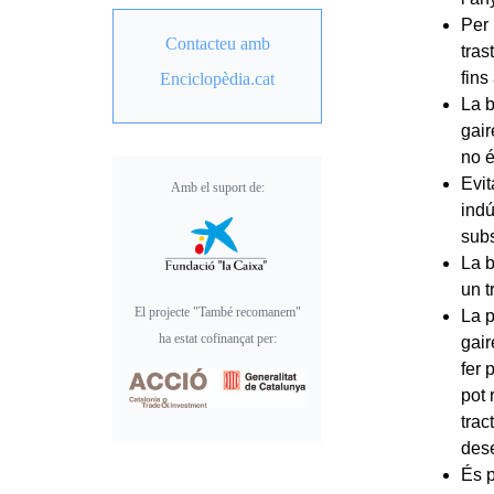
Per 
Contacteu amb
tras
fins
Enciclopèdia.cat
La b
gair
no é
Evit
Amb el suport de:
indú
subs
La b
un t
El projecte "També recomanem"
La p
ha estat cofinançat per:
gair
fer 
pot 
trac
des
És p