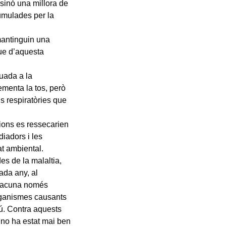
 sinó una millora de
cumulades per la
mantinguin una
que d’aquesta
uada a la
ementa la tos, però
ns respiratòries que
cions es ressecarien
diadors i les
at ambiental.
des de la malaltia,
ada any, al
 vacuna només
oorganismes causants
mú. Contra aquests
 no ha estat mai ben