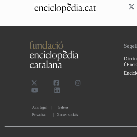
Segell
Diccio
l`Enci
Encicl
Avís legal
Galetes
Privacitat
|
Xarxes socials