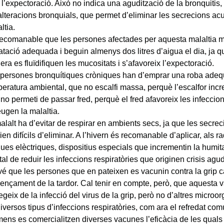
i l’expectoració. Això no indica una agudització de la bronquitis,
alteracions bronquials, que permet d’eliminar les secrecions a
ltia.
recomanable que les persones afectades per aquesta malaltia 
atació adequada i beguin almenys dos litres d’aigua el dia, ja 
ra es fluïdifiquen les mucositats i s’afavoreix l’expectoració.
 persones bronquítiques cròniques han d’emprar una roba adeq
eratura ambiental, que no escalfi massa, perquè l’escalfor incr
no permeti de passar fred, perquè el fred afavoreix les infeccio
ugen la malaltia.
alalt ha d’evitar de respirar en ambients secs, ja que les secre
rien difícils d’eliminar. A l’hivern és recomanable d’aplicar, als ra
ues elèctriques, dispositius especials que incrementin la humit
tal de reduir les infeccions respiratòries que originen crisis agu
é que les persones que en pateixen es vacunin contra la grip c
ençament de la tardor. Cal tenir en compte, però, que aquesta
egeix de la infecció del virus de la grip, però no d’altres micr
iversos tipus d’infeccions respiratòries, com ara el refredat co
ens es comercialitzen diverses vacunes l’eficàcia de les quals