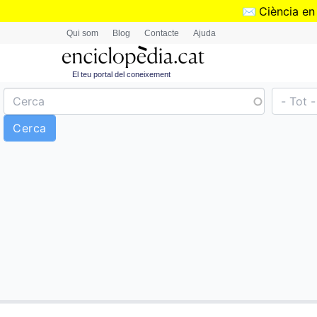
✉️
Ciència en
Qui som
Blog
Contacte
Ajuda
El teu portal del coneixement