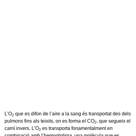
L’O
que es difon de l’aire a la sang és transportat des dels
2
pulmons fins als teixits, on es forma el CO
, que segueix el
2
camí invers. L’O
es transporta fonamentalment en
2
combinació amb l’hemoglobina, una molècula que es