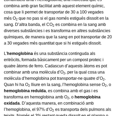
combina amb gran facilitat amb aquest element químic,
cosa que li permet de transportar de 30 a 100 vegades
més O
que no pas si el gas només estigués dissolt en la
2
sang. D’altra banda, el CO
es combina en la sang amb
2
diverses substàncies i es transforma en altres substàncies
químiques, de manera que la sang en pot transportar de 20
a 30 vegades més quantitat que si hi estigués dissolt.
L’
hemoglobina
és una substància continguda als
eritròcits, formada bàsicament per un compost proteic i
quatre àtoms de ferro. Cadascun d’aquests àtoms es pot
combinar amb una molècula d’O
, per la qual cosa una
2
molècula d’hemoglobina pot transportar-ne quatre d’O
.
2
Quan hi ha O
lliure en la sang, l’hemoglobina sense O
, o
2
2
hemoglobina reduïda
,
es combina amb el gas i es
transforma en hemoglobina amb O
, o
hemoglobina
2
oxidada
.
D’aquesta manera, en combinació amb
l’hemoglobina, el 97% d’O
es transporta dels pulmons als
2
teixits. Només el 3% restant queda dissolt en el plasma o