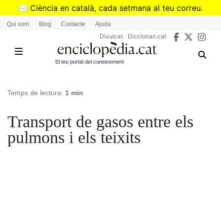
Vés
✉️
Ciència en català, cada setmana al teu correu.
al
➜
Subscriu-te al butlletí de Divulcat
.
Qui som
Blog
Contacte
Ajuda
contingut
Divulcat
Diccionari.cat
El teu portal del coneixement
Temps de lectura:
1 min
Transport de gasos entre els
pulmons i els teixits