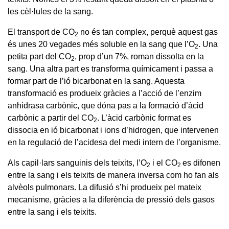
les cèl·lules de la sang.
El transport de CO
no és tan complex, perquè aquest gas
2
és unes 20 vegades més soluble en la sang que l’O
. Una
2
petita part del CO
, prop d’un 7%, roman dissolta en la
2
sang. Una altra part es transforma químicament i passa a
formar part de l’ió bicarbonat en la sang. Aquesta
transformació es produeix gràcies a l’acció de l’enzim
anhidrasa carbònic, que dóna pas a la formació d’àcid
carbònic a partir del CO
. L’àcid carbònic format es
2
dissocia en ió bicarbonat i ions d’hidrogen, que intervenen
en la regulació de l’acidesa del medi intern de l’organisme.
Als capil·lars sanguinis dels teixits, l’O
i el CO
es difonen
2
2
entre la sang i els teixits de manera inversa com ho fan als
alvèols pulmonars. La difusió s’hi produeix pel mateix
mecanisme, gràcies a la diferència de pressió dels gasos
entre la sang i els teixits.