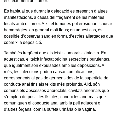
el creixement del tumor.
És habitual que durant la defecació es presentin d’altres
manifestacions, a causa del fregament de les matèries
fecals amb el tumor. Així, el tumor es pot erosionar i causar
hemorràgies, en general molt lleus; en aquest cas, és
possible d’observar sang en forma d’estries allargades que
cobreix la deposició.
També és freqüent que els teixits tumorals s’infectin. En
aquest cas, el teixit infectat origina secrecions purulentes,
que igualment són expulsades amb les deposicions. A
més, les infeccions poden causar complicacions,
corresponents al pas de gèrmens des de la superfície del
conducte anal fins als teixits més profunds. Així, són
comuns els abscessos anorectals, cavitats anormals que
s’omplen de pus, i les fístules, conductes anormals que
comuniquen el conducte anal amb la pell adjacent o
d’altres òrgans, com la bufeta urinària o la vagina.