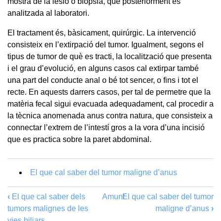
mostra de la lesió o biòpsia, que posteriorment és
analitzada al laboratori.
El tractament és, bàsicament, quirúrgic. La intervenció
consisteix en l’extirpació del tumor. Igualment, segons el
tipus de tumor de què es tracti, la localització que presenta
i el grau d’evolució, en alguns casos cal extirpar també
una part del conducte anal o bé tot sencer, o fins i tot el
recte. En aquests darrers casos, per tal de permetre que la
matèria fecal sigui evacuada adequadament, cal procedir a
la tècnica anomenada anus contra natura, que consisteix a
connectar l’extrem de l’intestí gros a la vora d’una incisió
que es practica sobre la paret abdominal.
El que cal saber del tumor maligne d’anus
‹
El que cal saber dels
Amunt
El que cal saber del tumor
tumors malignes de les
maligne d’anus
›
vies biliars