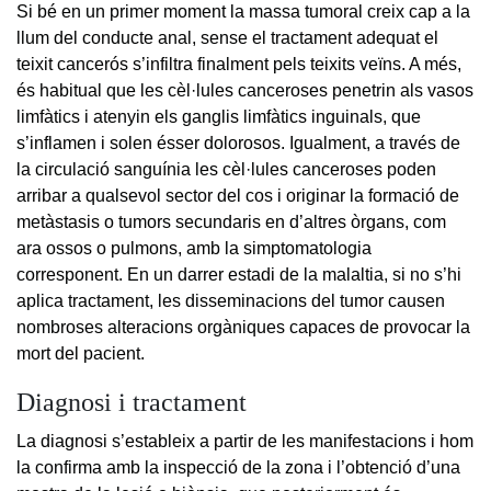
Si bé en un primer moment la massa tumoral creix cap a la
llum del conducte anal, sense el tractament adequat el
teixit cancerós s’infiltra finalment pels teixits veïns. A més,
és habitual que les cèl·lules canceroses penetrin als vasos
limfàtics i atenyin els ganglis limfàtics inguinals, que
s’inflamen i solen ésser dolorosos. Igualment, a través de
la circulació sanguínia les cèl·lules canceroses poden
arribar a qualsevol sector del cos i originar la formació de
metàstasis o tumors secundaris en d’altres òrgans, com
ara ossos o pulmons, amb la simptomatologia
corresponent. En un darrer estadi de la malaltia, si no s’hi
aplica tractament, les disseminacions del tumor causen
nombroses alteracions orgàniques capaces de provocar la
mort del pacient.
Diagnosi i tractament
La diagnosi s’estableix a partir de les manifestacions i hom
la confirma amb la inspecció de la zona i l’obtenció d’una