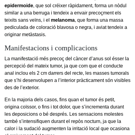
epidermoide
, que sol créixer ràpidament, forma un nòdul
similar a una berruga i tendeix a envair precoçment els
teixits sans veïns, i el
melanoma
, que forma una massa
pediculada de coloració blavosa o negra, i aviat tendeix a
originar metàstasis.
Manifestacions i complicacions
La manifestació més precoç del càncer d’anus sol ésser la
percepció del mateix tumor, ja que com que el conducte
anal inclou els 2 cm darrers del recte, les masses tumorals
que s’hi desenvolupen a l’interior pràcticament són visibles
des de l’exterior.
En la majoria dels casos, fins quan el tumor és petit,
origina coïssor, o fins i tot dolor, que s’incrementa durant
les deposicions o bé després. Les sensacions molestes
també s’intensifiquen durant el repòs nocturn, ja que la
calor i la sudació augmenten la irritació local que ocasiona