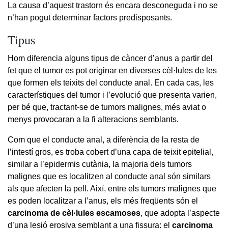
La causa d’aquest trastorn és encara desconeguda i no se
n’han pogut determinar factors predisposants.
Tipus
Hom diferencia alguns tipus de càncer d’anus a partir del
fet que el tumor es pot originar en diverses cèl·lules de les
que formen els teixits del conducte anal. En cada cas, les
característiques del tumor i l’evolució que presenta varien,
per bé que, tractant-se de tumors malignes, més aviat o
menys provocaran a la fi alteracions semblants.
Com que el conducte anal, a diferència de la resta de
l’intestí gros, es troba cobert d’una capa de teixit epitelial,
similar a l’epidermis cutània, la majoria dels tumors
malignes que es localitzen al conducte anal són similars
als que afecten la pell. Així, entre els tumors malignes que
es poden localitzar a l’anus, els més freqüents són el
carcinoma de cèl·lules escamoses
, que adopta l’aspecte
d’una lesió erosiva semblant a una fissura; el
carcinoma