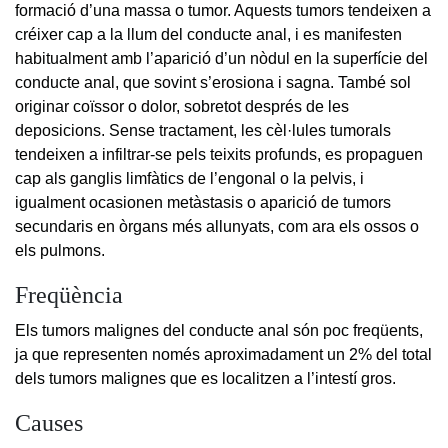
formació d’una massa o tumor. Aquests tumors tendeixen a
créixer cap a la llum del conducte anal, i es manifesten
habitualment amb l’aparició d’un nòdul en la superfície del
conducte anal, que sovint s’erosiona i sagna. També sol
originar coïssor o dolor, sobretot després de les
deposicions. Sense tractament, les cèl·lules tumorals
tendeixen a infiltrar-se pels teixits profunds, es propaguen
cap als ganglis limfàtics de l’engonal o la pelvis, i
igualment ocasionen metàstasis o aparició de tumors
secundaris en òrgans més allunyats, com ara els ossos o
els pulmons.
Freqüència
Els tumors malignes del conducte anal són poc freqüents,
ja que representen només aproximadament un 2% del total
dels tumors malignes que es localitzen a l’intestí gros.
Causes