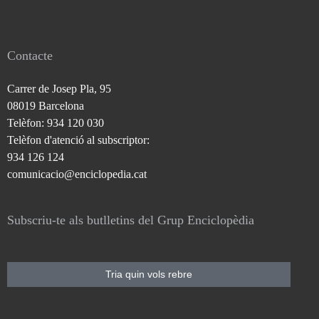
Contacte
Carrer de Josep Pla, 95
08019 Barcelona
Telèfon: 934 120 030
Telèfon d'atenció al subscriptor:
934 126 124
comunicacio@enciclopedia.cat
Subscriu-te als butlletins del Grup Enciclopèdia
Tria quin vols rebre