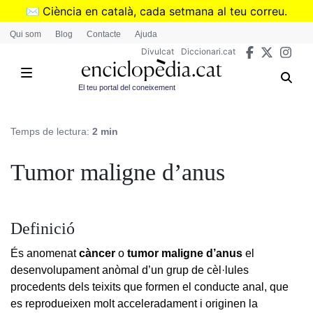
Vés
✉️
Ciència en català, cada setmana al teu correu.
al
➜
Subscriu-te al butlletí de Divulcat
.
Qui som
Blog
Contacte
Ajuda
contingut
Divulcat
Diccionari.cat
El teu portal del coneixement
Temps de lectura:
2 min
Tumor maligne d’anus
Definició
És anomenat
càncer
o
tumor maligne d’anus
el
desenvolupament anòmal d’un grup de cèl·lules
procedents dels teixits que formen el conducte anal, que
es reprodueixen molt acceleradament i originen la