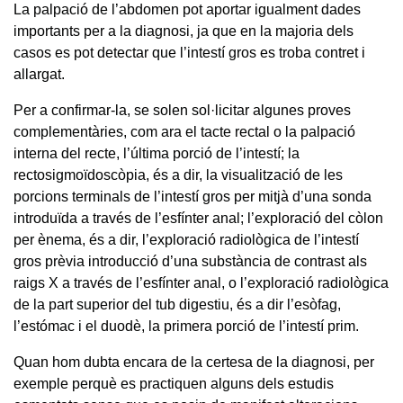
La palpació de l’abdomen pot aportar igualment dades
importants per a la diagnosi, ja que en la majoria dels
casos es pot detectar que l’intestí gros es troba contret i
allargat.
Per a confirmar-la, se solen sol·licitar algunes proves
complementàries, com ara el tacte rectal o la palpació
interna del recte, l’última porció de l’intestí; la
rectosigmoïdoscòpia, és a dir, la visualització de les
porcions terminals de l’intestí gros per mitjà d’una sonda
introduïda a través de l’esfínter anal; l’exploració del còlon
per ènema, és a dir, l’exploració radiològica de l’intestí
gros prèvia introducció d’una substància de contrast als
raigs X a través de l’esfínter anal, o l’exploració radiològica
de la part superior del tub digestiu, és a dir l’esòfag,
l’estómac i el duodè, la primera porció de l’intestí prim.
Quan hom dubta encara de la certesa de la diagnosi, per
exemple perquè es practiquen alguns dels estudis