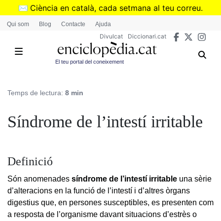
Vés
✉️
Ciència en català, cada setmana al teu correu.
al
➜
Subscriu-te al butlletí de Divulcat
.
Qui som
Blog
Contacte
Ajuda
contingut
Divulcat
Diccionari.cat
El teu portal del coneixement
Temps de lectura:
8 min
Síndrome de l’intestí irritable
Definició
Són anomenades
síndrome de l’intestí irritable
una sèrie
d’alteracions en la funció de l’intestí i d’altres òrgans
digestius que, en persones susceptibles, es presenten com
a resposta de l’organisme davant situacions d’estrès o