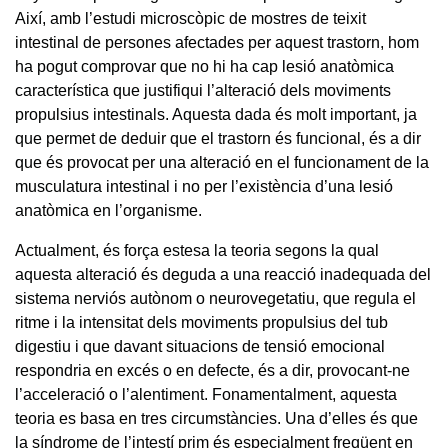
Així, amb l’estudi microscòpic de mostres de teixit
intestinal de persones afectades per aquest trastorn, hom
ha pogut comprovar que no hi ha cap lesió anatòmica
característica que justifiqui l’alteració dels moviments
propulsius intestinals. Aquesta dada és molt important, ja
que permet de deduir que el trastorn és funcional, és a dir
que és provocat per una alteració en el funcionament de la
musculatura intestinal i no per l’existència d’una lesió
anatòmica en l’organisme.
Actualment, és força estesa la teoria segons la qual
aquesta alteració és deguda a una reacció inadequada del
sistema nerviós autònom o neurovegetatiu, que regula el
ritme i la intensitat dels moviments propulsius del tub
digestiu i que davant situacions de tensió emocional
respondria en excés o en defecte, és a dir, provocant-ne
l’acceleració o l’alentiment. Fonamentalment, aquesta
teoria es basa en tres circumstàncies. Una d’elles és que
la síndrome de l’intestí prim és especialment freqüent en