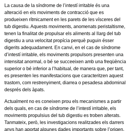
La causa de la síndrome de l’intestí irritable és una
alteració en els moviments de contracció que es
produeixen rítmicament en les parets de les vísceres del
tub digestiu. Aquests moviments, anomenats peristaltisme,
tenen la finalitat de propulsar els aliments al llarg del tub
digestiu a una velocitat propícia perquè puguin ésser
digerits adequadament. En canvi, en el cas de síndrome
d’intestí irritable, els moviments propulsors presenten una
intensitat anormal, o bé se succeeixen amb una freqüència
superior o bé inferior a l’habitual, de manera que, per tant,
es presenten les manifestacions que caracteritzen aquest
trastorn, com restrenyiment, diarrea o pesadesa abdominal
després dels àpats.
Actualment no es coneixen prou els mecanismes a partir
dels quals, en cas de síndrome de l’intestí irritable, els
moviments propulsius del tub digestiu es troben alterats.
Tanmateix, però, les investigacions realitzades els darrers
anys han aportat algunes dades importants sobre l’origen.