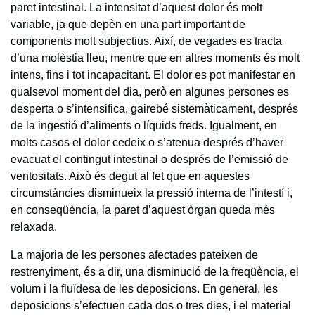
paret intestinal. La intensitat d’aquest dolor és molt
variable, ja que depèn en una part important de
components molt subjectius. Així, de vegades es tracta
d’una molèstia lleu, mentre que en altres moments és molt
intens, fins i tot incapacitant. El dolor es pot manifestar en
qualsevol moment del dia, però en algunes persones es
desperta o s’intensifica, gairebé sistemàticament, després
de la ingestió d’aliments o líquids freds. Igualment, en
molts casos el dolor cedeix o s’atenua després d’haver
evacuat el contingut intestinal o després de l’emissió de
ventositats. Això és degut al fet que en aquestes
circumstàncies disminueix la pressió interna de l’intestí i,
en conseqüència, la paret d’aquest òrgan queda més
relaxada.
La majoria de les persones afectades pateixen de
restrenyiment, és a dir, una disminució de la freqüència, el
volum i la fluïdesa de les deposicions. En general, les
deposicions s’efectuen cada dos o tres dies, i el material