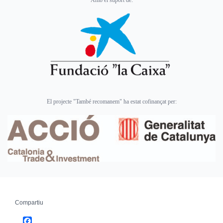
El projecte "També recomanem" ha estat cofinançat per:
Compartiu
Facebook