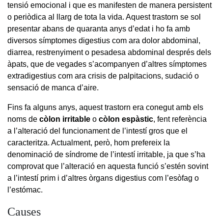
tensió emocional i que es manifesten de manera persistent
o periòdica al llarg de tota la vida. Aquest trastorn se sol
presentar abans de quaranta anys d’edat i ho fa amb
diversos símptomes digestius com ara dolor abdominal,
diarrea, restrenyiment o pesadesa abdominal després dels
àpats, que de vegades s’acompanyen d’altres símptomes
extradigestius com ara crisis de palpitacions, sudació o
sensació de manca d’aire.
Fins fa alguns anys, aquest trastorn era conegut amb els
noms de
còlon irritable
o
còlon espàstic
, fent referència
a l’alteració del funcionament de l’intestí gros que el
caracteritza. Actualment, però, hom prefereix la
denominació de síndrome de l’intestí irritable, ja que s’ha
comprovat que l’alteració en aquesta funció s’estén sovint
a l’intestí prim i d’altres òrgans digestius com l’esòfag o
l’estómac.
Causes