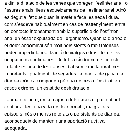
a dir, la dilatació de les venes que voregen l’esfínter anal, o
fissures anals, lleus esqueixaments de l’esfínter anal. Això
és degut al fet que quan la matèria fecal és seca i dura,
com s’esdevé habitualment en cas de restrenyiment, entra
en contacte intensament amb la superfície de l’esfínter
anal en ésser expulsada de l’organisme. Quan la diarrea o
el dolor abdominal són molt persistents o molt intensos
poden impedir la realització de viatges o fins i tot de les
ocupacions quotidianes. De fet, la síndrome de l’intestí
irritable és una de les causes d’absentisme laboral més
importants. Igualment, de vegades, la manca de gana i la
diarrea crònica comporten pèrdua de pes o, fins i tot, en
casos extrems, un estat de deshidratació.
Tanmateix, però, en la majoria dels casos el pacient pot
continuar fent una vida del tot normal i, malgrat els
episodis més o menys reiterats o persistents de diarrea,
aconsegueix de mantenir una aportació nutritiva
adequada.