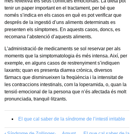
més reflexiva els seus conflictes emocionals. La dieta pot
tenir un paper important en el tractament, per bé que
només s’indica en els casos en què es pot verificar que
després de la ingestió d’uns aliments determinats es
presenten els símptomes. En aquests casos, doncs, es
recomana l’abstenció d’aquests aliments.
L’administració de medicaments se sol reservar per als
moments que la simptomatologia és més intensa. Així, per
exemple, en alguns casos de restrenyiment s’indiquen
laxants; quan es presenta diarrea crònica, diversos
fàrmacs que disminueixen la freqüència i la intensitat de
les contraccions intestinals, com la loperamida, o, quan la
tensió emocional de la persona que n’és afectada és molt
pronunciada, tranquil·litzants.
El que cal saber de la síndrome de l’intestí irritable
‹
Síndrome de Zollinger-
Amunt
El que cal saber de la