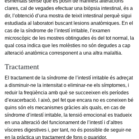
esmentats sense que es posin de manifest alteracions
clares, cal de vegades efectuar una biòpsia intestinal, és a
dir, l’obtenció d’una mostra de teixit intestinal perquè sigui
estudiada al laboratori buscant lesions anatòmiques. En el
cas de la síndrome de l’intestí irritable, l’examen
microscòpic de les mostres obtingudes és del tot normal, la
qual cosa indica que les molèsties no són degudes a cap
alteració anatòmica corresponent a una altra malaltia.
Tractament
El tractament de la síndrome de l’intestí irritable és adreçat
a disminuir-ne la intensitat o eliminar-ne els símptomes, i
reduir la freqüència amb què se succeeixen els períodes
d’exacerbació. I això, pel fet que encara no es coneixen bé
quins són els mecanismes gràcies als quals, en cas de
síndrome d’intestí irritable, la tensió emocional es tradueix
en una alteració del funcionament de l’intestí i d’altres
vísceres digestives i, per tant, no és possible de seguir-ne
en la pràctica un tractament de fons o guaridor.