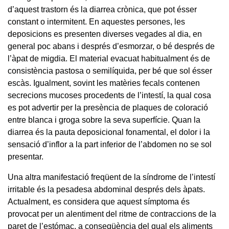
d’aquest trastorn és la diarrea crònica, que pot ésser
constant o intermitent. En aquestes persones, les
deposicions es presenten diverses vegades al dia, en
general poc abans i després d’esmorzar, o bé després de
l’àpat de migdia. El material evacuat habitualment és de
consistència pastosa o semilíquida, per bé que sol ésser
escàs. Igualment, sovint les matèries fecals contenen
secrecions mucoses procedents de l’intestí, la qual cosa
es pot advertir per la presència de plaques de coloració
entre blanca i groga sobre la seva superfície. Quan la
diarrea és la pauta deposicional fonamental, el dolor i la
sensació d’inflor a la part inferior de l’abdomen no se sol
presentar.
Una altra manifestació freqüent de la síndrome de l’intestí
irritable és la pesadesa abdominal després dels àpats.
Actualment, es considera que aquest símptoma és
provocat per un alentiment del ritme de contraccions de la
paret de l’estómac, a conseqüència del qual els aliments