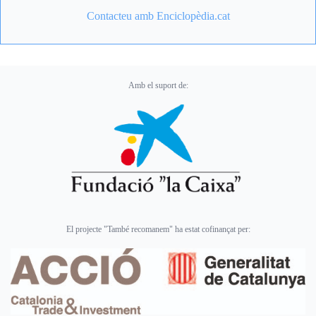
Contacteu amb Enciclopèdia.cat
Amb el suport de:
El projecte "També recomanem" ha estat cofinançat per: