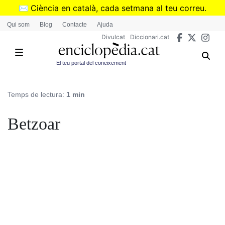
Vés
✉️
Ciència en català, cada setmana al teu correu.
al
➜
Subscriu-te al butlletí de Divulcat
.
Qui som
Blog
Contacte
Ajuda
contingut
Divulcat
Diccionari.cat
El teu portal del coneixement
Temps de lectura:
1 min
Betzoar