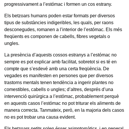
progressivament a l’estómac i formen un cos estrany.
Els betzoars humans poden estar formats per diversos
tipus de substàncies indigeribles, les quals, per raons
desconegudes, romanen a l’interior de l’estómac. Els més
freqüents es componen de cabells, fibres vegetals o
ungles.
La presència d’aquests cossos estranys a l’estómac no
sempre es pot explicar amb facilitat, sobretot si es té en
compte que s’esdevé amb una certa freqüència. De
vegades es manifesten en persones que per diversos
trastorns mentals tenen tendència a ingerir plantes no
comestibles, cabells o ungles; d’altres, després d’una
intervenció quirúrgica a l’estómac, probablement perquè
en aquests casos l’estómac no pot triturar els aliments de
manera correcta. Tanmateix, però, en la majoria dels casos
no es pot trobar una causa evident.
Els betzoars petits solen ésser asimptomàtics, i en general