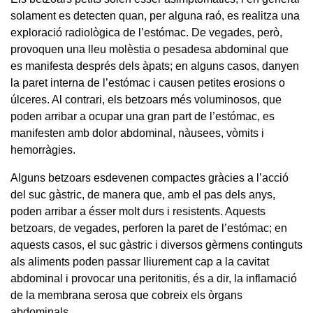
solament es detecten quan, per alguna raó, es realitza una
exploració radiològica de l’estómac. De vegades, però,
provoquen una lleu molèstia o pesadesa abdominal que
es manifesta després dels àpats; en alguns casos, danyen
la paret interna de l’estómac i causen petites erosions o
úlceres. Al contrari, els betzoars més voluminosos, que
poden arribar a ocupar una gran part de l’estómac, es
manifesten amb dolor abdominal, nàusees, vòmits i
hemorràgies.
Alguns betzoars esdevenen compactes gràcies a l’acció
del suc gàstric, de manera que, amb el pas dels anys,
poden arribar a ésser molt durs i resistents. Aquests
betzoars, de vegades, perforen la paret de l’estómac; en
aquests casos, el suc gàstric i diversos gèrmens continguts
als aliments poden passar lliurement cap a la cavitat
abdominal i provocar una peritonitis, és a dir, la inflamació
de la membrana serosa que cobreix els òrgans
abdominals.