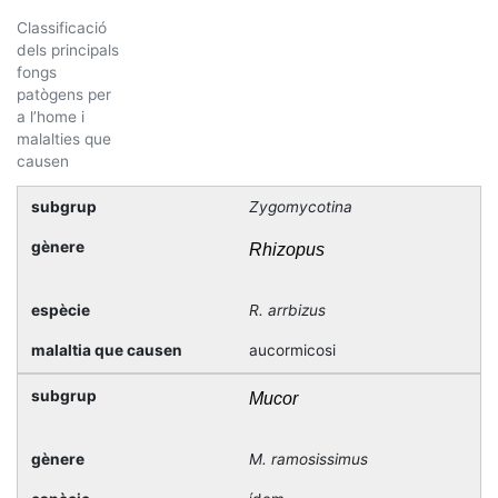
Classificació
dels principals
fongs
patògens per
a l’home i
malalties que
causen
Zygomycotina
Rhizopus
R. arrbizus
aucormicosi
Mucor
M. ramosissimus