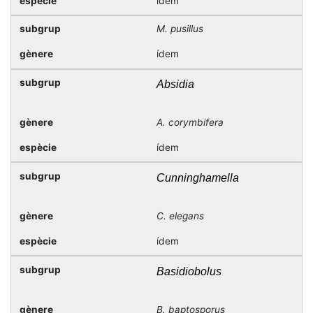
ídem
M. pusillus
ídem
Absidia
A. corymbifera
ídem
Cunninghamella
C. elegans
ídem
Basidiobolus
B. baptosporus