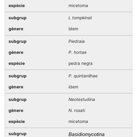
micetoma
L tompkinsii
ídem
Piedraia
P. hortae
pedra negra
P. quintanilhae
ídem
Neotestudina
N. rosati
micetoma
Basidiomycotina