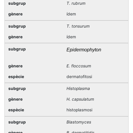
T. rubrum
ídem
T. tonsurum
ídem
Epidermophyton
E. floccosum
dermatofitosi
Histoplasma
H. capsulatum
histoplasmosi
Blastomyces
B. dermatitidis