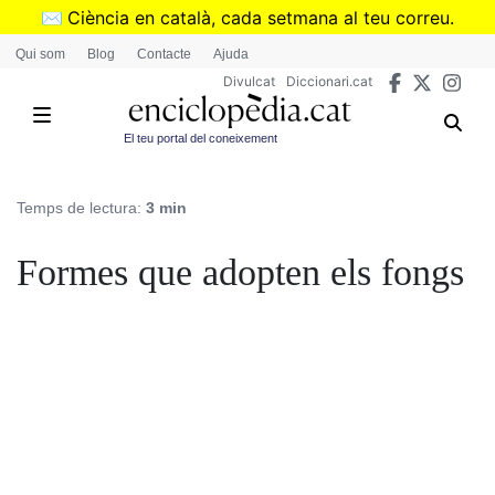
Vés
✉️
Ciència en català, cada setmana al teu correu.
al
➜
Subscriu-te al butlletí de Divulcat
.
Qui som
Blog
Contacte
Ajuda
contingut
Divulcat
Diccionari.cat
El teu portal del coneixement
Temps de lectura:
3 min
Formes que adopten els fongs