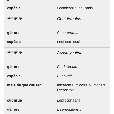
ficomicosi subcutània
Conidiobolus
C. coronatus
rinoficomicosi
Ascomycotina
Petriellidium
P. boydii
micetoma, micosis pulmonars
i cerebrals
Leptosphaeria
L senegalensis