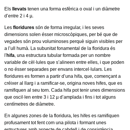
Els
llevats
tenen una forma esfèrica o oval i un diàmetre
d’entre 2 i 4 µ.
Les
floridures
són de forma irregular, i les seves
dimensions solen ésser microscòpiques, per bé que de
vegades són prou voluminoses perquè siguin visibles per
a l’ull humà. La subunitat fonamental de la floridura és
l'
hifa
, una estructura tubular formada per un nombre
variable de cèl·lules que s’alineen entre elles, i que poden
o no ésser separades per envans intercel·lulars. Les
floridures es formen a partir d’una hifa, que, començant a
créixer al llarg i a ramificar-se, origina noves hifes, que es
ramifiquen al seu torn. Cada hifa pot tenir unes dimensions
que oscil·len entre 3 i 12 µ d’amplada i fins i tot alguns
centímetres de diàmetre.
En algunes zones de la floridura, les hifes es ramifiquen
profusament tot fent com una pilota i formant unes
estructures amb aspecte de cabdell i de consistència