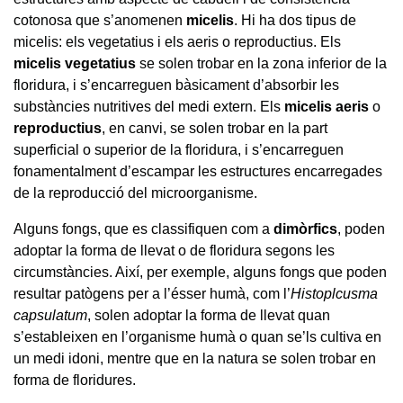
cotonosa que s’anomenen
micelis
. Hi ha dos tipus de
micelis: els vegetatius i els aeris o reproductius. Els
micelis vegetatius
se solen trobar en la zona inferior de la
floridura, i s’encarreguen bàsicament d’absorbir les
substàncies nutritives del medi extern. Els
micelis aeris
o
reproductius
, en canvi, se solen trobar en la part
superficial o superior de la floridura, i s’encarreguen
fonamentalment d’escampar les estructures encarregades
de la reproducció del microorganisme.
Alguns fongs, que es classifiquen com a
dimòrfics
, poden
adoptar la forma de llevat o de floridura segons les
circumstàncies. Així, per exemple, alguns fongs que poden
resultar patògens per a l’ésser humà, com l’
Histoplcusma
capsulatum
, solen adoptar la forma de llevat quan
s’estableixen en l’organisme humà o quan se’ls cultiva en
un medi idoni, mentre que en la natura se solen trobar en
forma de floridures.