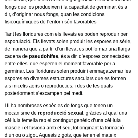
fongs que les produeixen i la capacitat de germinar, és a
dir, d’originar nous fongs, quan les condicions
fisicoquímiques de l’entorn són favorables.
Tant les floridures com els llevats es poden reproduir per
esporulació. Els llevats solen produir les espores en sèrie,
de manera que a partir d’un llevat es pot formar una llarga
cadena de
pseudohifes
, és a dir, d’espores connectades
entre elles, que esperen el moment favorable per a
germinar. Les floridures solen produir i emmagatzemar les
espores en diverses estructures saculars que es formen
als micelis aeris o reproductius, i des de les quals
posteriorment s’escampen pel medi.
Hi ha nombroses espècies de fongs que tenen un
mecanisme de
reproducció sexual
, gràcies al qual una
cèl·lula femella rep el contingut genètic d’una cèl·lula
mascle i el fusiona amb el seu, tot originant la formació
d’un ou o zigot. Aquests zigots, que tenen el mateix