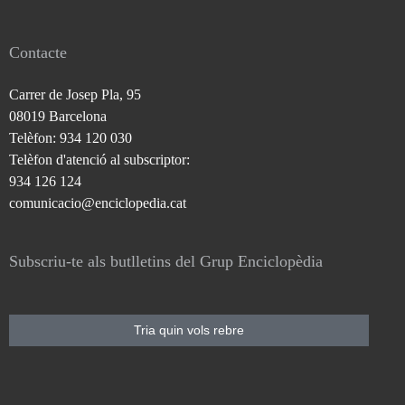
Contacte
Carrer de Josep Pla, 95
08019 Barcelona
Telèfon: 934 120 030
Telèfon d'atenció al subscriptor:
934 126 124
comunicacio@enciclopedia.cat
Subscriu-te als butlletins del Grup Enciclopèdia
Tria quin vols rebre