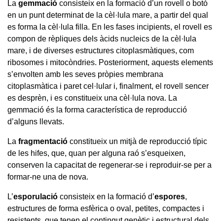
La
gemmació
consisteix en la formació d’un rovell o botó
en un punt determinat de la cèl·lula mare, a partir del qual
es forma la cèl·lula filla. En les fases incipients, el rovell es
compon de rèpliques dels àcids nucleics de la cèl·lula
mare, i de diverses estructures citoplasmàtiques, com
ribosomes i mitocòndries. Posteriorment, aquests elements
s’envolten amb les seves pròpies membrana
citoplasmàtica i paret cel·lular i, finalment, el rovell sencer
es desprèn, i es constitueix una cèl·lula nova. La
gemmació és la forma característica de reproducció
d’alguns llevats.
La
fragmentació
constitueix un mitjà de reproducció típic
de les hifes, que, quan per alguna raó s’esqueixen,
conserven la capacitat de regenerar-se i reproduir-se per a
formar-ne una de nova.
L’
esporulació
consisteix en la formació d’
espores
,
estructures de forma esfèrica o oval, petites, compactes i
resistents, que tenen el contingut genètic i estructural dels