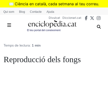
Vés
✉️
Ciència en català, cada setmana al teu correu.
al
➜
Subscriu-te al butlletí de Divulcat
.
Qui som
Blog
Contacte
Ajuda
contingut
Divulcat
Diccionari.cat
El teu portal del coneixement
Temps de lectura:
1 min
Reproducció dels fongs