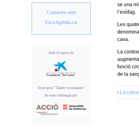
se una mi
l’esòfag.
Contacteu amb
Enciclopèdia.cat
Les quatr
denomin
cava.
La contrac
Amb el suport de:
augmenta 
funció cir
de la san
El projecte "També recomanem"
‹
La caixa
ha estat cofinançat per: