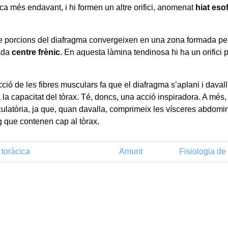
ca més endavant, i hi formen un altre orifici, anomenat
hiat eso
e porcions del diafragma convergeixen en una zona formada per
ada
centre frènic
.
En aquesta làmina tendinosa hi ha un orifici 
ció de les fibres musculars fa que el diafragma s’aplani i daval
la capacitat del tòrax. Té, doncs, una acció inspiradora. A més, 
culatòria, ja que, quan davalla, comprimeix les vísceres abdominal
g que contenen cap al tòrax.
 toràcica
Amunt
Fisiologia de 