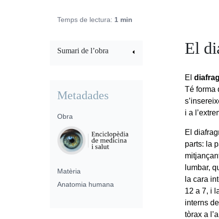
Temps de lectura:
1 min
El d
Sumari de l’obra
El
diafr
Té forma 
Metadades
s’insereix
i a l’extr
Obra
El diafra
parts: la 
mitjançan
lumbar, qu
Matèria
la cara in
Anatomia humana
12 a 7, i 
interns de
tòrax a l’