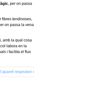
fàgic
,
per on passa
 fibres tendinoses,
per on passa la vena
li, amb la qual cosa
col·labora en la
s i facilita el flux
l’aparell respiratori
›