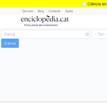
✉️
Ciència en
Qui som
Blog
Contacte
Ajuda
El teu portal del coneixement