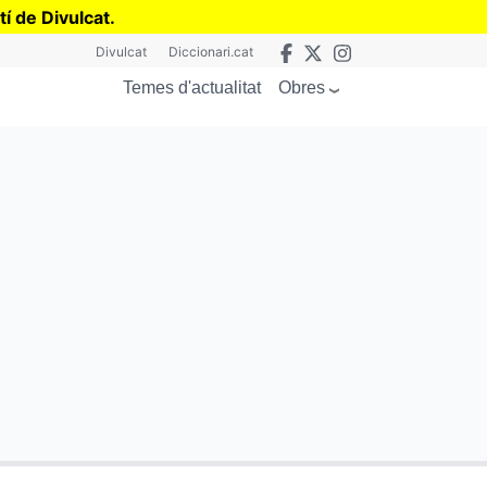
tí de Divulcat
.
Divulcat
Diccionari.cat
Obres
Temes d'actualitat