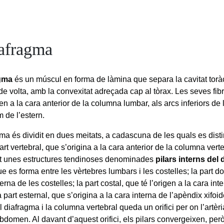
iafragma
agma
és un múscul en forma de làmina que separa la cavitat torà
de volta, amb la convexitat adreçada cap al tòrax. Les seves fi
en a la cara anterior de la columna lumbar, als arcs inferiors de 
em de l’estern.
gma és dividit en dues meitats, a cadascuna de les quals es dist
part vertebral, que s’origina a la cara anterior de la columna vert
t unes estructures tendinoses denominades
pilars interns del 
e es forma entre les vèrtebres lumbars i les costelles; la part do
terna de les costelles; la part costal, que té l’origen a la cara int
la part esternal, que s’origina a la cara interna de l’apèndix xifoid
l diafragma i la columna vertebral queda un orifici per on l’artèr
abdomen. Al davant d’aquest orifici, els pilars convergeixen, per