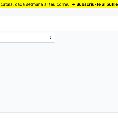
Vés
 català, cada setmana al teu correu.
➜
Subscriu-te al butlle
al
contingut