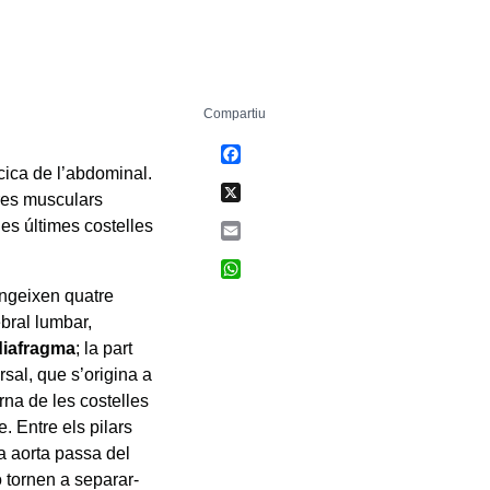
Compartiu
Facebook
cica de l’abdominal.
X
bres musculars
les últimes costelles
Email
WhatsApp
ingeixen quatre
ebral lumbar,
dia
fragma
;
la part
rsal, que s’origina a
erna de les costelles
e. Entre els pilars
ia aorta passa del
ò tornen a separar-