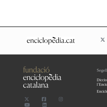
Segell
Diccio
l`Enci
Encicl