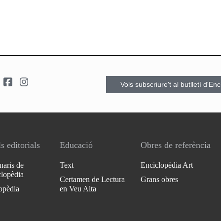
Vols subscriure't al butlletí d'En
s editorials
Educació
Obres de referència
naris de
Text
Enciclopèdia Art
clopèdia
Certamen de Lectura
Grans obres
opèdia
en Veu Alta