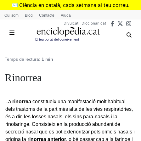
Vés
✉️
Ciència en català, cada setmana al teu correu.
al
➜
Subscriu-te al butlletí de Divulcat
.
Qui som
Blog
Contacte
Ajuda
contingut
Divulcat
Diccionari.cat
El teu portal del coneixement
Temps de lectura:
1 min
Rinorrea
La
rinorrea
constitueix una manifestació molt habitual
dels trastorns de la part més alta de les vies respiratòries,
és a dir, les fosses nasals, els sins para-nasals i la
rinofaringe. Consisteix en la producció abundant de
secreció nasal que es pot exterioritzar pels orificis nasals i
origina la
rinorrea anterior
, o bé passar cap a la faringe i