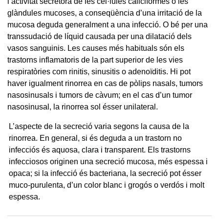
l’activitat secretora de les cèl·lules caliciformes o les
glàndules mucoses, a conseqüència d’una irritació de la
mucosa deguda generalment a una infecció. O bé per una
transsudació de líquid causada per una dilatació dels
vasos sanguinis. Les causes més habituals són els
trastorns inflamatoris de la part superior de les vies
respiratòries com rinitis, sinusitis o adenoïditis. Hi pot
haver igualment rinorrea en cas de pòlips nasals, tumors
nasosinusals i tumors de càvum; en el cas d’un tumor
nasosinusal, la rinorrea sol ésser unilateral.
L’aspecte de la secreció varia segons la causa de la
rinorrea. En general, si és deguda a un trastorn no
infecciós és aquosa, clara i transparent. Els trastorns
infecciosos originen una secreció mucosa, més espessa i
opaca; si la infecció és bacteriana, la secreció pot ésser
muco-purulenta, d’un color blanc i grogós o verdós i molt
espessa.